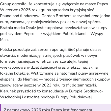
Group ogłosiło, że koncentruje się wyłącznie na marce Pepco.
W czerwcu 2025 roku grupa sprzedała brytyjską sieć
Poundland funduszowi Gordon Brothers za symboliczne jedno
euro, zachowując mniejszościowy pakiet w nowej spółce.
Bratnia marka Dealz jest stopniowo przekształcana w sklepy
pod szyldem Pepco — z wyjątkiem Polski, Irlandii i Wyspy
Man.
Polska pozostaje zaś sercem operacji. Sieć planuje dalsze
otwarcia, modernizację istniejących placówek w nowym
formacie (jaśniejsze wnętrza, szersze alejki, lepiej
wyeksponowany dział dziecięcy) oraz większy nacisk na
lokalne kolekcje. Wstrzymane są natomiast plany agresywnej
ekspansji do Niemiec — model 2 tysięcy niemieckich sklepów,
zapowiadany jeszcze w 2023 roku, trafił do zamrażarki.
Kierunek przyszłości to konsolidacja w Europie Środkowo-
Wschodniej i ostrożne podboje Europy Południowej.
Z perspektywy 2026 roku Pepco jest fenomenem