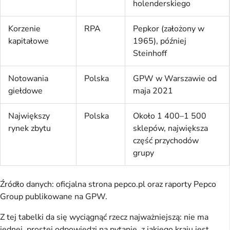
holenderskiego
Korzenie
RPA
Pepkor (założony w
kapitałowe
1965), później
Steinhoff
Notowania
Polska
GPW w Warszawie od
giełdowe
maja 2021
Największy
Polska
Około 1 400–1 500
rynek zbytu
sklepów, największa
część przychodów
grupy
Źródło danych: oficjalna strona pepco.pl oraz raporty Pepco
Group publikowane na GPW.
Z tej tabelki da się wyciągnąć rzecz najważniejszą: nie ma
jednej, prostej odpowiedzi na pytanie, z jakiego kraju jest