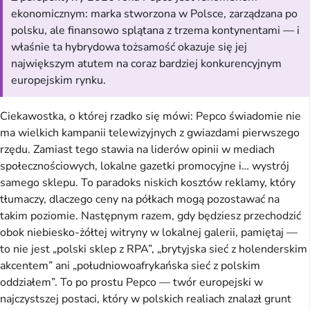
ekonomicznym: marka stworzona w Polsce, zarządzana po
polsku, ale finansowo splątana z trzema kontynentami — i
właśnie ta hybrydowa tożsamość okazuje się jej
największym atutem na coraz bardziej konkurencyjnym
europejskim rynku.
Ciekawostka, o której rzadko się mówi: Pepco świadomie nie
ma wielkich kampanii telewizyjnych z gwiazdami pierwszego
rzędu. Zamiast tego stawia na liderów opinii w mediach
społecznościowych, lokalne gazetki promocyjne i… wystrój
samego sklepu. To paradoks niskich kosztów reklamy, który
tłumaczy, dlaczego ceny na półkach mogą pozostawać na
takim poziomie. Następnym razem, gdy będziesz przechodzić
obok niebiesko-żółtej witryny w lokalnej galerii, pamiętaj —
to nie jest „polski sklep z RPA”, „brytyjska sieć z holenderskim
akcentem” ani „południowoafrykańska sieć z polskim
oddziałem”. To po prostu Pepco — twór europejski w
najczystszej postaci, który w polskich realiach znalazł grunt