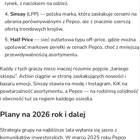
rynek, z naciskiem na odzież.
Sinsay
(LPP) — polska marka, która zaskakuje cenami na
ubrania porównywalnymi z Pepco, ale z znacznie szerszą
ofertą trendowych krojów.
Half Price
— sieć outletowa typu off-price, gdzie można
upolować markowe perełki w cenach Pepco, choć z mniejszą
przewidywalnością asortymentu.
Każdy z tych graczy nieco inaczej rozumie pojęcie „taniego
sklepu”. Action ciągnie w stronę zaskakujących nowości i
bazaru emocji, Sinsay stawia na modę i Instagram, KiK na
powtarzalność asortymentu, a Pepco — na rodzinną solidność
i obecność tuż za rogiem każdego osiedla.
Plany na 2026 rok i dalej
Strategia grupy na najbliższe lata wyłania się jasno z
komunikatów inwestorskich. W marcu 2025 roku Pepco