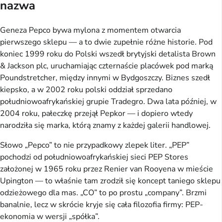
nazwa
Geneza Pepco bywa mylona z momentem otwarcia
pierwszego sklepu — a to dwie zupełnie różne historie. Pod
koniec 1999 roku do Polski wszedł brytyjski detalista Brown
& Jackson plc, uruchamiając czternaście placówek pod marką
Poundstretcher, między innymi w Bydgoszczy. Biznes szedł
kiepsko, a w 2002 roku polski oddział sprzedano
południowoafrykańskiej grupie Tradegro. Dwa lata później, w
2004 roku, pałeczkę przejął Pepkor — i dopiero wtedy
narodziła się marka, którą znamy z każdej galerii handlowej.
Słowo „Pepco” to nie przypadkowy zlepek liter. „PEP”
pochodzi od południowoafrykańskiej sieci PEP Stores
założonej w 1965 roku przez Renier van Rooyena w mieście
Upington — to właśnie tam zrodził się koncept taniego sklepu
odzieżowego dla mas. „CO” to po prostu „company”. Brzmi
banalnie, lecz w skrócie kryje się cała filozofia firmy: PEP-
ekonomia w wersji „spółka”.