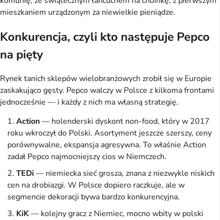
komunię, ze świątecznym łańcuchem na choinkę, z pierwszym
mieszkaniem urządzonym za niewielkie pieniądze.
Konkurencja, czyli kto następuje Pepco
na pięty
Rynek tanich sklepów wielobranżowych zrobił się w Europie
zaskakująco gęsty. Pepco walczy w Polsce z kilkoma frontami
jednocześnie — i każdy z nich ma własną strategię.
Action
— holenderski dyskont non-food, który w 2017
roku wkroczył do Polski. Asortyment jeszcze szerszy, ceny
porównywalne, ekspansja agresywna. To właśnie Action
zadał Pepco najmocniejszy cios w Niemczech.
TEDi
— niemiecka sieć grosza, znana z niezwykle niskich
cen na drobiazgi. W Polsce dopiero raczkuje, ale w
segmencie dekoracji bywa bardzo konkurencyjna.
KiK
— kolejny gracz z Niemiec, mocno wbity w polski