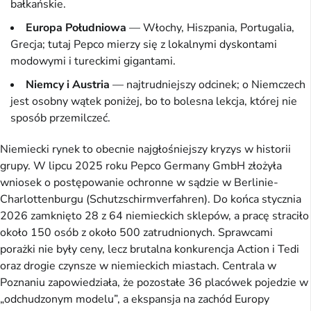
bałkańskie.
Europa Południowa
— Włochy, Hiszpania, Portugalia,
Grecja; tutaj Pepco mierzy się z lokalnymi dyskontami
modowymi i tureckimi gigantami.
Niemcy i Austria
— najtrudniejszy odcinek; o Niemczech
jest osobny wątek poniżej, bo to bolesna lekcja, której nie
sposób przemilczeć.
Niemiecki rynek to obecnie najgłośniejszy kryzys w historii
grupy. W lipcu 2025 roku Pepco Germany GmbH złożyła
wniosek o postępowanie ochronne w sądzie w Berlinie-
Charlottenburgu (Schutzschirmverfahren). Do końca stycznia
2026 zamknięto 28 z 64 niemieckich sklepów, a pracę straciło
około 150 osób z około 500 zatrudnionych. Sprawcami
porażki nie były ceny, lecz brutalna konkurencja Action i Tedi
oraz drogie czynsze w niemieckich miastach. Centrala w
Poznaniu zapowiedziała, że pozostałe 36 placówek pojedzie w
„odchudzonym modelu”, a ekspansja na zachód Europy