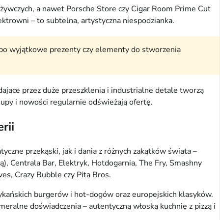
pożywczych, a nawet Porsche Store czy Cigar Room Prime Cut
trowni – to subtelna, artystyczna niespodzianka.
 po wyjątkowe prezenty czy elementy do stworzenia
jące przez duże przeszklenia i industrialne detale tworzą
upy i nowości regularnie odświeżają ofertę.
rii
czne przekąski, jak i dania z różnych zakątków świata –
ą), Centrala Bar, Elektryk, Hotdogarnia, The Fry, Smashny
ves, Crazy Bubble czy Pita Bros.
merykańskich burgerów i hot-dogów oraz europejskich klasyków.
kameralne doświadczenia – autentyczną włoską kuchnię z pizzą i