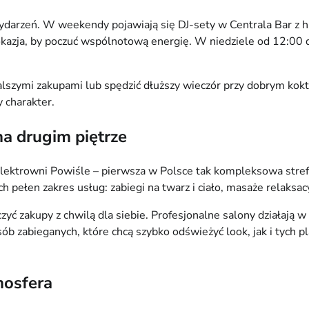
wydarzeń. W weekendy pojawiają się DJ-sety w Centrala Bar z 
okazja, by poczuć wspólnotową energię. W niedziele od 12:00 
lszymi zakupami lub spędzić dłuższy wieczór przy dobrym koktaj
 charakter.
na drugim piętrze
Elektrowni Powiśle – pierwsza w Polsce tak kompleksowa stre
ełen zakres usług: zabiegi na twarz i ciało, masaże relaksacyj
yć zakupy z chwilą dla siebie. Profesjonalne salony działają 
 zabieganych, które chcą szybko odświeżyć look, jak i tych pl
mosfera