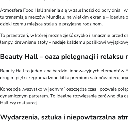
Atmosfera Food Hall zmienia się w zależności od pory dnia i 
tu transmisje meczów Mundialu na wielkim ekranie – idealna 
dzięki czemu miejsce staje się przyjazne rodzinom.
To przestrzeń, w której można zjeść szybko i smacznie przed da
lampy, drewniane stoły – nadaje każdemu posiłkowi wyjątkowy
Beauty Hall – oaza pielęgnacji i relaksu 
Beauty Hall to jeden z najbardziej innowacyjnych elementów 
drugim piętrze zgromadzono kilka premium salonów oferujących p
Koncepcja „wszystko w jednym” oszczędza czas i pozwala połącz
dynamicznym parterem. To idealne rozwiązanie zarówno dla osób
Hall czy restauracji.
Wydarzenia, sztuka i niepowtarzalna at