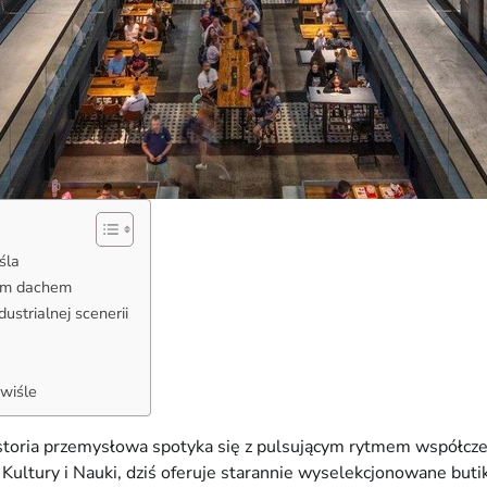
śla
nym dachem
ustrialnej scenerii
wiśle
historia przemysłowa spotyka się z pulsującym rytmem współcz
ultury i Nauki, dziś oferuje starannie wyselekcjonowane butik