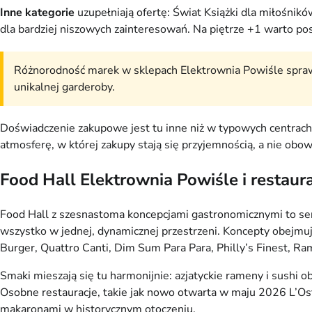
Inne kategorie
uzupełniają ofertę: Świat Książki dla miłośni
dla bardziej niszowych zainteresowań. Na piętrze +1 warto po
Różnorodność marek w sklepach Elektrownia Powiśle sprawi
unikalnej garderoby.
Doświadczenie zakupowe jest tu inne niż w typowych centrach. 
atmosferę, w której zakupy stają się przyjemnością, a nie obo
Food Hall Elektrownia Powiśle i restaura
Food Hall z szesnastoma koncepcjami gastronomicznymi to serc
wszystko w jednej, dynamicznej przestrzeni. Koncepty obejmują
Burger, Quattro Canti, Dim Sum Para Para, Philly’s Finest, Ram
Smaki mieszają się tu harmonijnie: azjatyckie rameny i sushi o
Osobne restauracje, takie jak nowo otwarta w maju 2026 L’Oster
makaronami w historycznym otoczeniu.