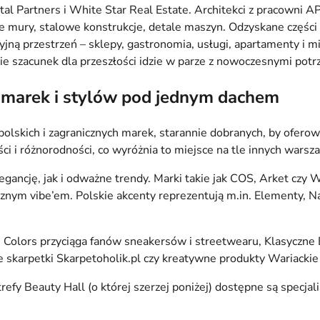
pital Partners i White Star Real Estate. Architekci z pracow
mury, stalowe konstrukcje, detale maszyn. Odzyskane części w
jną przestrzeń – sklepy, gastronomia, usługi, apartamenty i 
e szacunek dla przeszłości idzie w parze z nowoczesnymi potr
 marek i stylów pod jednym dachem
polskich i zagranicznych marek, starannie dobranych, by ofero
ci i różnorodności, co wyróżnia to miejsce na tle innych warsza
ancję, jak i odważne trendy. Marki takie jak COS, Arket czy W
nym vibe’em. Polskie akcenty reprezentują m.in. Elementy, Nao
 Colors przyciąga fanów sneakersów i streetwearu, Klasyczne 
 skarpetki Skarpetoholik.pl czy kreatywne produkty Wariackie P
efy Beauty Hall (o której szerzej poniżej) dostępne są specjal