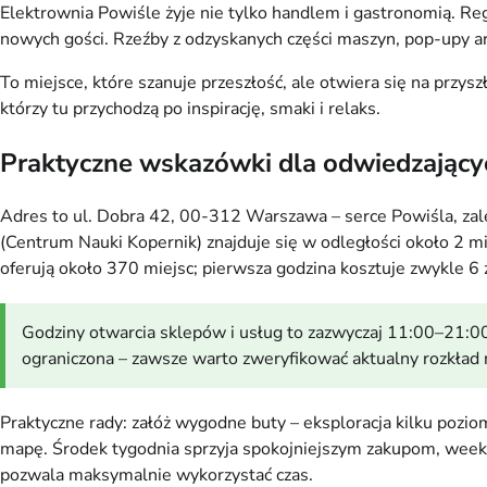
Elektrownia Powiśle żyje nie tylko handlem i gastronomią. Reg
nowych gości. Rzeźby z odzyskanych części maszyn, pop-upy ar
To miejsce, które szanuje przeszłość, ale otwiera się na przysz
którzy tu przychodzą po inspirację, smaki i relaks.
Praktyczne wskazówki dla odwiedzający
Adres to ul. Dobra 42, 00-312 Warszawa – serce Powiśla, zal
(Centrum Nauki Kopernik) znajduje się w odległości około 2 min
oferują około 370 miejsc; pierwsza godzina kosztuje zwykle 6 z
Godziny otwarcia sklepów i usług to zazwyczaj 11:00–21:00 w
ograniczona – zawsze warto zweryfikować aktualny rozkład na
Praktyczne rady: załóż wygodne buty – eksploracja kilku poziom
mapę. Środek tygodnia sprzyja spokojniejszym zakupom, weeke
pozwala maksymalnie wykorzystać czas.