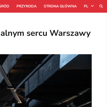
GRÓD
PRZYRODA
STRONA GŁÓWNA
PL
Uk
trialnym sercu Warszawy
Ru
Pl