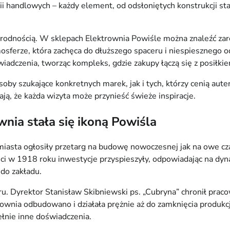
ii handlowych – każdy element, od odsłoniętych konstrukcji st
rodnością. W sklepach Elektrownia Powiśle można znaleźć zar
tmosferze, która zachęca do dłuższego spaceru i niespiesznego
adczenia, tworząc kompleks, gdzie zakupy łączą się z posiłkie
oby szukające konkretnych marek, jak i tych, którzy cenią aut
ją, że każda wizyta może przynieść świeże inspiracje.
wnia stała się ikoną Powiśla
 miasta ogłosiły przetarg na budowę nowoczesnej jak na owe 
ści w 1918 roku inwestycje przyspieszyły, odpowiadając na d
 do zakładu.
. Dyrektor Stanisław Skibniewski ps. „Cubryna” chronił praco
nia odbudowano i działała prężnie aż do zamknięcia produkcji
łnie inne doświadczenia.