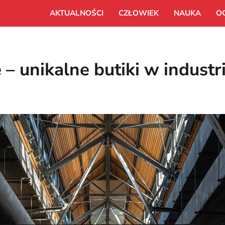
AKTUALNOŚCI
CZŁOWIEK
NAUKA
O
 – unikalne butiki w indus