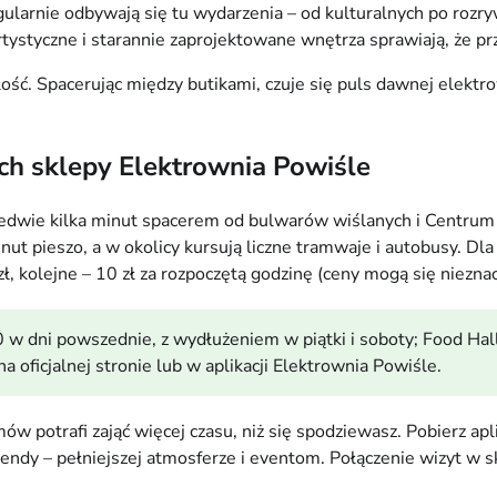
ularnie odbywają się tu wydarzenia – od kulturalnych po rozry
tystyczne i starannie zaprojektowane wnętrza sprawiają, że pr
łość. Spacerując między butikami, czuje się puls dawnej elektro
ch sklepy Elektrownia Powiśle
edwie kilka minut spacerem od bulwarów wiślanych i Centrum N
ut pieszo, a w okolicy kursują liczne tramwaje i autobusy. Dla
ł, kolejne – 10 zł za rozpoczętą godzinę (ceny mogą się niezna
 dni powszednie, z wydłużeniem w piątki i soboty; Food Hall i
 oficjalnej stronie lub w aplikacji Elektrownia Powiśle.
ów potrafi zająć więcej czasu, niż się spodziewasz. Pobierz apl
ndy – pełniejszej atmosferze i eventom. Połączenie wizyt w s