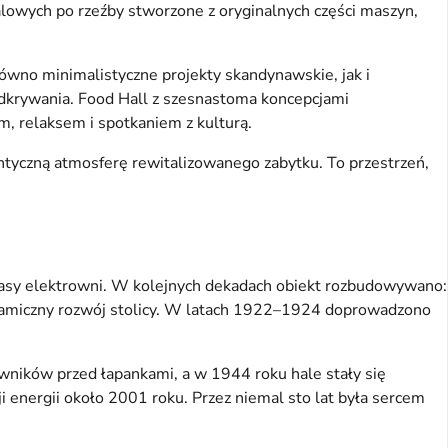
alowych po rzeźby stworzone z oryginalnych części maszyn,
ówno minimalistyczne projekty skandynawskie, jak i
 odkrywania. Food Hall z szesnastoma koncepcjami
m, relaksem i spotkaniem z kulturą.
entyczną atmosferę rewitalizowanego zabytku. To przestrzeń,
czasy elektrowni. W kolejnych dekadach obiekt rozbudowywano:
ynamiczny rozwój stolicy. W latach 1922–1924 doprowadzono
wników przed łapankami, a w 1944 roku hale stały się
 energii około 2001 roku. Przez niemal sto lat była sercem