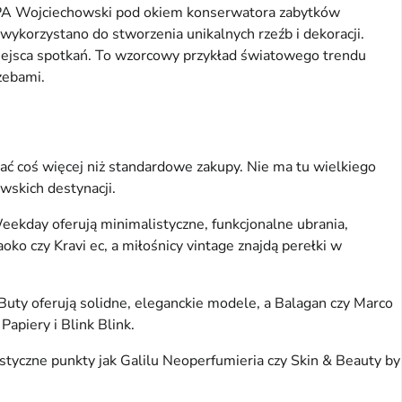
ni APA Wojciechowski pod okiem konserwatora zabytków
ykorzystano do stworzenia unikalnych rzeźb i dekoracji.
miejsca spotkań. To wzorcowy przykład światowego trendu
zebami.
wać coś więcej niż standardowe zakupy. Nie ma tu wielkiego
wskich destynacji.
eekday oferują minimalistyczne, funkcjonalne ubrania,
ko czy Kravi ec, a miłośnicy vintage znajdą perełki w
Buty oferują solidne, eleganckie modele, a Balagan czy Marco
apiery i Blink Blink.
istyczne punkty jak Galilu Neoperfumieria czy Skin & Beauty by