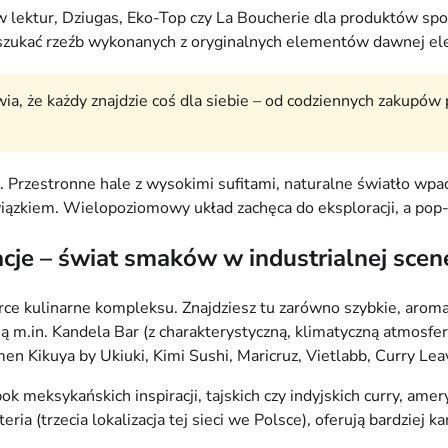
ków lektur, Dziugas, Eko-Top czy La Boucherie dla produktów s
szukać rzeźb wykonanych z oryginalnych elementów dawnej elek
a, że każdy znajdzie coś dla siebie – od codziennych zakupów
Przestronne hale z wysokimi sufitami, naturalne światło wpada
wiązkiem. Wielopoziomowy układ zachęca do eksploracji, a pop-
cje – świat smaków w industrialnej scene
e kulinarne kompleksu. Znajdziesz tu zarówno szybkie, aromaty
 m.in. Kandela Bar (z charakterystyczną, klimatyczną atmosfer
en Kikuya by Ukiuki, Kimi Sushi, Maricruz, Vietlabb, Curry Lea
bok meksykańskich inspiracji, tajskich czy indyjskich curry, a
ia (trzecia lokalizacja tej sieci we Polsce), oferują bardziej 