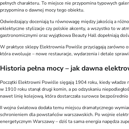
pełnych charakteru. To miejsce nie przypomina typowych galer
przypomina o dawnej mocy tego obiektu.
Odwiedzający doceniają tu równowagę między jakością a różno
eklektyczne stylizacje czy polskie akcenty, a wszystko to w a
gastronomicznymi oraz wyjątkowa Beauty Hall dopełniają doświ
W praktyce sklepy Elektrownia Powiśle przyciągają zarówno os
która ewoluuje – nowe restauracje, wydarzenia i detale sprawia
Historia pełna mocy – jak dawna elektro
Początki Elektrowni Powiśle sięgają 1904 roku, kiedy władze
w 1910 roku stanął drugi komin, a po odzyskaniu niepodległo
nawet linię kolejową, która dostarczała surowce bezpośrednio
II wojna światowa dodała temu miejscu dramatycznego wymiaru
schronieniem dla powstańców warszawskich. Po wojnie elektrow
energetycznym Warszawy – dziś ta sama energia napędza zupe