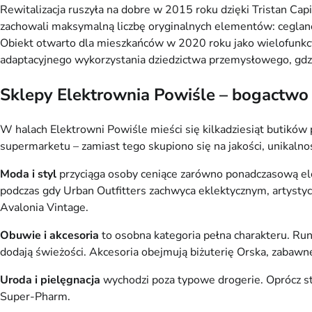
Rewitalizacja ruszyła na dobre w 2015 roku dzięki Tristan Ca
zachowali maksymalną liczbę oryginalnych elementów: ceglane 
Obiekt otwarto dla mieszkańców w 2020 roku jako wielofunkcy
adaptacyjnego wykorzystania dziedzictwa przemysłowego, gdzi
Sklepy Elektrownia Powiśle – bogactwo
W halach Elektrowni Powiśle mieści się kilkadziesiąt butików 
supermarketu – zamiast tego skupiono się na jakości, unikalnoś
Moda i styl
przyciąga osoby ceniące zarówno ponadczasową eleg
podczas gdy Urban Outfitters zachwyca eklektycznym, artystycz
Avalonia Vintage.
Obuwie i akcesoria
to osobna kategoria pełna charakteru. Run
dodają świeżości. Akcesoria obejmują biżuterię Orska, zabawne
Uroda i pielęgnacja
wychodzi poza typowe drogerie. Oprócz str
Super-Pharm.