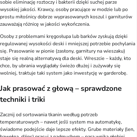
sobie eliminację roztoczy i bakterii dzięki suchej parze
wysokiej jakości. Krawcy, osoby pracujące w modzie lub po
prostu miłośnicy dobrze wyprasowanych koszul i garniturów
zauważają różnicę w jakości wykończenia.
Osoby z problemami kręgosłupa lub barków zyskują dzięki
regulowanej wysokości deski i mniejszej potrzebie pochylania
się. Prasowanie w pionie (zasłony, garnitury na wieszaku)
staje się realną alternatywą dla deski. Wreszcie – każdy, kto
chce, by ubrania wyglądały świeżo dłużej i zużywały się
wolniej, traktuje taki system jako inwestycję w garderobę.
Jak prasować z głową – sprawdzone
techniki i triki
Zacznij od sortowania tkanin według potrzeb
temperaturowych – nawet jeśli system ma automatykę,
świadome podejście daje lepsze efekty. Grube materiały (len,
bawełna, dżins) prasuj z nadmuchem – para wnika głębiej.