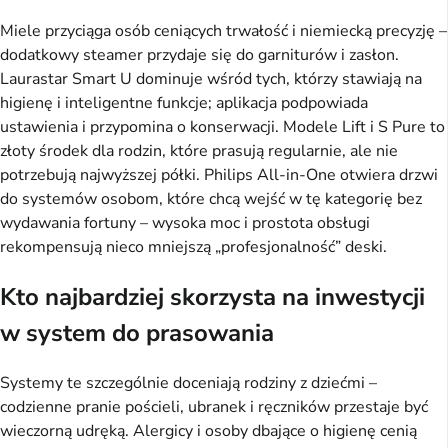
Miele przyciąga osób ceniących trwałość i niemiecką precyzję –
dodatkowy steamer przydaje się do garniturów i zasłon.
Laurastar Smart U dominuje wśród tych, którzy stawiają na
higienę i inteligentne funkcje; aplikacja podpowiada
ustawienia i przypomina o konserwacji. Modele Lift i S Pure to
złoty środek dla rodzin, które prasują regularnie, ale nie
potrzebują najwyższej półki. Philips All-in-One otwiera drzwi
do systemów osobom, które chcą wejść w tę kategorię bez
wydawania fortuny – wysoka moc i prostota obsługi
rekompensują nieco mniejszą „profesjonalność” deski.
Kto najbardziej skorzysta na inwestycji
w system do prasowania
Systemy te szczególnie doceniają rodziny z dziećmi –
codzienne pranie pościeli, ubranek i ręczników przestaje być
wieczorną udręką. Alergicy i osoby dbające o higienę cenią