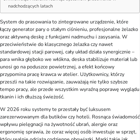
nadchodzących latach
System do prasowania to zintegrowane urządzenie, które
łączy generator pary o stałym ciśnieniu, profesjonalne żelazko
oraz aktywną deskę z funkcjami nadmuchu i zasysania. W
przeciwieństwie do klasycznego żelazka czy nawet
standardowej stacji parowej, cały układ działa synergicznie –
para wnika głęboko we włókna, deska stabilizuje materiał lub
unosi go na poduszce powietrznej, a efekt końcowy
przypomina pracę krawca w atelier. Użytkownicy, którzy
przeszli na takie rozwiązanie, zauważają nie tylko szybsze
tempo pracy, ale przede wszystkim wyraźną poprawę wyglądu
tkanin i ich dłuższą świeżość.
W 2026 roku systemy te przestały być luksusem
zarezerwowanym dla butików czy hoteli. Rosnąca świadomość
wpływu pielęgnacji na żywotność ubrań, alergie oraz
ergonomię sprawia, że coraz więcej osób inwestuje w sprzęt,
który realnie odciąża codzienne obowiązki. Marki takie jak