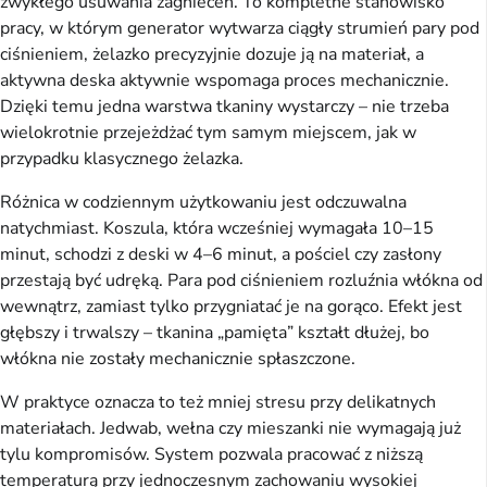
zwykłego usuwania zagnieceń. To kompletne stanowisko
pracy, w którym generator wytwarza ciągły strumień pary pod
ciśnieniem, żelazko precyzyjnie dozuje ją na materiał, a
aktywna deska aktywnie wspomaga proces mechanicznie.
Dzięki temu jedna warstwa tkaniny wystarczy – nie trzeba
wielokrotnie przejeżdżać tym samym miejscem, jak w
przypadku klasycznego żelazka.
Różnica w codziennym użytkowaniu jest odczuwalna
natychmiast. Koszula, która wcześniej wymagała 10–15
minut, schodzi z deski w 4–6 minut, a pościel czy zasłony
przestają być udręką. Para pod ciśnieniem rozluźnia włókna od
wewnątrz, zamiast tylko przygniatać je na gorąco. Efekt jest
głębszy i trwalszy – tkanina „pamięta” kształt dłużej, bo
włókna nie zostały mechanicznie spłaszczone.
W praktyce oznacza to też mniej stresu przy delikatnych
materiałach. Jedwab, wełna czy mieszanki nie wymagają już
tylu kompromisów. System pozwala pracować z niższą
temperaturą przy jednoczesnym zachowaniu wysokiej