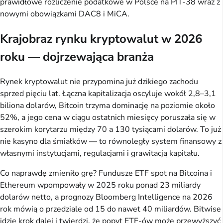
prawidłowe rozliczenie podatkowe w Polsce na PIT-38 wraz z
nowymi obowiązkami DAC8 i MiCA.
Krajobraz rynku kryptowalut w 2026
roku — dojrzewająca branża
Rynek kryptowalut nie przypomina już dzikiego zachodu
sprzed pięciu lat. Łączna kapitalizacja oscyluje wokół 2,8–3,1
biliona dolarów, Bitcoin trzyma dominację na poziomie około
52%, a jego cena w ciągu ostatnich miesięcy poruszała się w
szerokim korytarzu między 70 a 130 tysiącami dolarów. To już
nie kasyno dla śmiałków — to równoległy system finansowy z
własnymi instytucjami, regulacjami i grawitacją kapitału.
Co naprawdę zmieniło grę? Fundusze ETF spot na Bitcoina i
Ethereum wpompowały w 2025 roku ponad 23 miliardy
dolarów netto, a prognozy Bloomberg Intelligence na 2026
rok mówią o przedziale od 15 do nawet 40 miliardów. Bitwise
idzie krok dalej i twierdzi, że popyt ETF-ów może przewyższyć