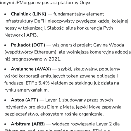
innymi JPMorgan w postaci platformy Onyx.
Chainlink (LINK)
— fundamentalny element
infrastruktury DeFi i nieoczywisty zwycięzca każdej kolejnej
hossy w tokenizacji. Słabość: silna konkurencja Pyth
Network i API3.
Polkadot (DOT)
— wizjonerski projekt Gavina Wooda
(współtwórcy Ethereum), ale wolniejsza komercyjna adopcja
niż prognozowano w 2021.
Avalanche (AVAX)
— szybki, skalowalny, popularny
wśród korporacji emitujących tokenizowane obligacje i
fundusze; ETF z 5,4% yieldem ze stakingu już działa na
rynku amerykańskim.
Aptos (APT)
— Layer 1 zbudowany przez byłych
inżynierów projektu Diem z Meta, języki Move zapewnia
bezpieczeństwo, ekosystem rośnie organicznie.
Arbitrum (ARB)
— wiodące rozwiązanie Layer 2 dla