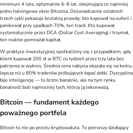
minimum 4 lata, optymalnie 6–8 lat, obejmująca co najmniej
jedno halvingowe okno Bitcoina. Doświadczenie ostatnich
trzech cykli pokazuje brutalną prawdę: kto kupował na euforii i
panikował przy spadkach 70%, ten tracił. Kto kupował
systematycznie przez DCA (Dollar Cost Averaging) i trzymał,
ten realnie pomnażał kapitał.
W praktyce inwestycyjnej spotkaliśmy się z przypadkiem, gdy
klient kupował 200 zł w BTC co tydzień przez trzy lata bez
patrzenia w wykres. Średnia cena nabycia okazała się na końcu
lepsza niż u 80% traderów próbujących łapać dołki. Dyscyplina
bije inteligencję — to brzmi banalnie, ale na tym rynku
banalność boli najmocniej tych, którzy ją lekceważą.
Bitcoin — fundament każdego
poważnego portfela
Bitcoin to nie po prostu kryptowaluta. To pierwszy działający