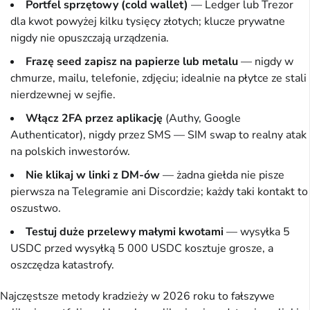
Portfel sprzętowy (cold wallet)
— Ledger lub Trezor
dla kwot powyżej kilku tysięcy złotych; klucze prywatne
nigdy nie opuszczają urządzenia.
Frazę seed zapisz na papierze lub metalu
— nigdy w
chmurze, mailu, telefonie, zdjęciu; idealnie na płytce ze stali
nierdzewnej w sejfie.
Włącz 2FA przez aplikację
(Authy, Google
Authenticator), nigdy przez SMS — SIM swap to realny atak
na polskich inwestorów.
Nie klikaj w linki z DM-ów
— żadna giełda nie pisze
pierwsza na Telegramie ani Discordzie; każdy taki kontakt to
oszustwo.
Testuj duże przelewy małymi kwotami
— wysyłka 5
USDC przed wysyłką 5 000 USDC kosztuje grosze, a
oszczędza katastrofy.
Najczęstsze metody kradzieży w 2026 roku to fałszywe