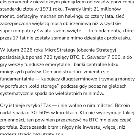
eksperyment z niezależnym pieniądzem od czasów porzucenia
standardu złota w 1971 roku. Twardy limit 21 milionów
monet, deflacyjny mechanizm halvingu co cztery lata, sieć
zabezpieczona większą mocą obliczeniową niż wszystkie
superkomputery świata razem wzięte — to fundamenty, które
przez 17 lat nie zostały złamane mimo dziesiątek prób ataku.
W lutym 2026 roku MicroStrategy (obecnie Strategy)
posiadała już ponad 720 tysięcy BTC, El Salvador 7 500, a do
gry weszły fundusze emerytalne i banki centralne kilku
mniejszych państw. Demand structure zmieniła się
fundamentalnie — kupujący długoterminowo trzymają monety
w portfelach „cold storage”, podczas gdy podaż na giełdach
systematycznie spada do wieloletnich minimów.
Czy istnieje ryzyko? Tak — i nie wolno o nim milczeć. Bitcoin
nadal spada o 30–50% w korektach. Kto nie wytrzymuje takiej
zmienności, ten powinien przeznaczyć na BTC mniejszą część
portfela. Złota zasada brzmi: nigdy nie inwestuj więcej, niż
możesz stracić bez utraty snu.