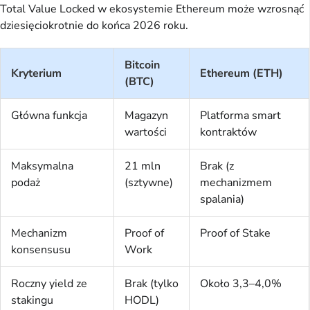
Total Value Locked w ekosystemie Ethereum może wzrosnąć
dziesięciokrotnie do końca 2026 roku.
Bitcoin
Kryterium
Ethereum (ETH)
(BTC)
Główna funkcja
Magazyn
Platforma smart
wartości
kontraktów
Maksymalna
21 mln
Brak (z
podaż
(sztywne)
mechanizmem
spalania)
Mechanizm
Proof of
Proof of Stake
konsensusu
Work
Roczny yield ze
Brak (tylko
Około 3,3–4,0%
stakingu
HODL)