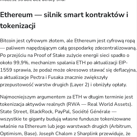
Ethereum — silnik smart kontraktów i
tokenizacji
Bitcoin jest cyfrowym złotem, ale Ethereum jest cyfrową ropą
— paliwem napędzającym całą gospodarkę zdecentralizowaną.
Po przejściu na Proof of Stake zużycie energii sieci spadło o
około 99,9%, mechanizm spalania ETH po aktualizacji EIP-
1559 sprawia, że podaż może okresowo stawać się deflacyjna,
a aktualizacje Pectra i Fusaka znacznie zwiększyły
przepustowość warstw drugich (Layer 2) i obniżyły opłaty.
Najmocniejszym argumentem za ETH w długim terminie jest
tokenizacja aktywów realnych (RWA — Real World Assets).
State Street, BlackRock, PayPal, Société Générale —
wszystkie te giganty budują własne fundusze tokenizowane
właśnie na Ethereum lub jego warstwach drugich (Arbitrum,
Optimism, Base). Joseph Chalom z Sharplink przewiduje, że