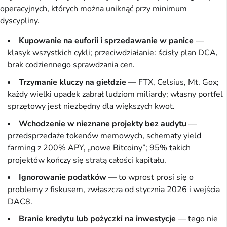
operacyjnych, których można uniknąć przy minimum
dyscypliny.
Kupowanie na euforii i sprzedawanie w panice
—
klasyk wszystkich cykli; przeciwdziałanie: ścisły plan DCA,
brak codziennego sprawdzania cen.
Trzymanie kluczy na giełdzie
— FTX, Celsius, Mt. Gox;
każdy wielki upadek zabrał ludziom miliardy; własny portfel
sprzętowy jest niezbędny dla większych kwot.
Wchodzenie w nieznane projekty bez audytu
—
przedsprzedaże tokenów memowych, schematy yield
farming z 200% APY, „nowe Bitcoiny”; 95% takich
projektów kończy się stratą całości kapitału.
Ignorowanie podatków
— to wprost prosi się o
problemy z fiskusem, zwłaszcza od stycznia 2026 i wejścia
DAC8.
Branie kredytu lub pożyczki na inwestycje
— tego nie