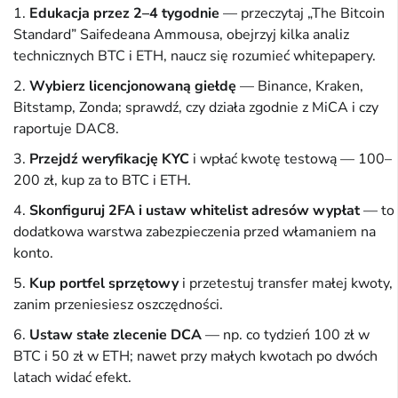
Edukacja przez 2–4 tygodnie
— przeczytaj „The Bitcoin
Standard” Saifedeana Ammousa, obejrzyj kilka analiz
technicznych BTC i ETH, naucz się rozumieć whitepapery.
Wybierz licencjonowaną giełdę
— Binance, Kraken,
Bitstamp, Zonda; sprawdź, czy działa zgodnie z MiCA i czy
raportuje DAC8.
Przejdź weryfikację KYC
i wpłać kwotę testową — 100–
200 zł, kup za to BTC i ETH.
Skonfiguruj 2FA i ustaw whitelist adresów wypłat
— to
dodatkowa warstwa zabezpieczenia przed włamaniem na
konto.
Kup portfel sprzętowy
i przetestuj transfer małej kwoty,
zanim przeniesiesz oszczędności.
Ustaw stałe zlecenie DCA
— np. co tydzień 100 zł w
BTC i 50 zł w ETH; nawet przy małych kwotach po dwóch
latach widać efekt.