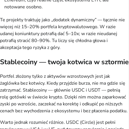
Ethereum, czyli realnie część ekosystemu ETH, ale
notowane osobno.
Te projekty traktuję jako „dodatek dynamiczny” — łącznie nie
więcej niż 15–20% portfela kryptowalutowego. W razie
udanej koniunktury potrafią dać 5–10x; w razie nieudanej
potrafią stracić 80–90%. Tu liczy się chłodna głowa i
akceptacja tego ryzyka z góry.
Stablecoiny — twoja kotwica w sztormie
Portfel złożony tylko z aktywów wzrostowych jest jak
żaglówka bez kotwicy. Kiedy przyjdzie burza, nie ma gdzie się
zatrzymać. Stablecoiny — głównie USDC i USDT — pełnią
rolę gotówki w świecie krypto. Dzięki nim można zaparkować
zyski po wzroście, zaczekać na korektę i odkupić po niższych
cenach bez wychodzenia z ekosystemu i bez płacenia podatku.
Warto jednak rozumieć różnice. USDC (Circle) jest pełni