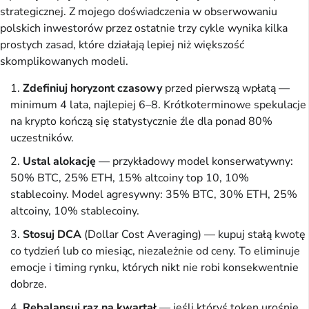
strategicznej. Z mojego doświadczenia w obserwowaniu
polskich inwestorów przez ostatnie trzy cykle wynika kilka
prostych zasad, które działają lepiej niż większość
skomplikowanych modeli.
Zdefiniuj horyzont czasowy
przed pierwszą wpłatą —
minimum 4 lata, najlepiej 6–8. Krótkoterminowe spekulacje
na krypto kończą się statystycznie źle dla ponad 80%
uczestników.
Ustal alokację
— przykładowy model konserwatywny:
50% BTC, 25% ETH, 15% altcoiny top 10, 10%
stablecoiny. Model agresywny: 35% BTC, 30% ETH, 25%
altcoiny, 10% stablecoiny.
Stosuj DCA
(Dollar Cost Averaging) — kupuj stałą kwotę
co tydzień lub co miesiąc, niezależnie od ceny. To eliminuje
emocje i timing rynku, których nikt nie robi konsekwentnie
dobrze.
Rebalansuj raz na kwartał
— jeśli któryś token urośnie