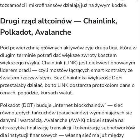
tożsamości i mikrofinansów działają już na żywym kodzie.
Drugi rząd altcoinów — Chainlink,
Polkadot, Avalanche
Pod powierzchnią głównych aktywów żyje druga liga, która w
długim terminie potrafi dać większe zwroty kosztem
większego ryzyka. Chainlink (LINK) jest niekwestionowanym
liderem oracli — czyli mostów łączących smart kontrakty ze
światem rzeczywistym. Bez Chainlinka większość DeFi
przestałaby działać, bo to LINK dostarcza protokołom dane o
cenach, pogodzie, kursach walut.
Polkadot (DOT) buduje „internet blockchainów” — sieć
równoległych łańcuchów (parachainów) wymieniających się
danymi i wartością. Avalanche (AVAX) z kolei stawia na
ultraszybką finalizację transakcji i tokenizację subnetworków
dla instytucji finansowych — własną sieć ma już między