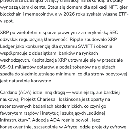
przetwarza dziesiątki tysięcy transakcji na sekundę, a opłaty
wynoszą ułamki centa. Stała się domem dla aplikacji NFT, gier
blockchain i memecoinów, a w 2026 roku zyskała własne ETF-
y spot.
XRP po wieloletnim sporze prawnym z amerykańską SEC
odzyskał regulacyjną klarowność. Ripple zbudowało XRP
Ledger jako konkurencję dla systemu SWIFT i obecnie
współpracuje z dziesiątkami banków na rynkach
wschodzących. Kapitalizacja XRP utrzymuje się w przedziale
85–91 miliardów dolarów, a podaż tokenów na giełdach
spadła do siedmioletniego minimum, co dla strony popytowej
jest naturalnie korzystne.
Cardano (ADA) idzie inną drogą — wolniejszą, ale bardziej
naukową. Projekt Charlesa Hoskinsona jest oparty na
recenzowanych badaniach akademickich, co czyni go
faworytem rządów i instytucji szukających „solidnej
infrastruktury”. Adopcja ADA rośnie powoli, lecz
konsekwentnie, szczególnie w Afryce, gdzie projekty cyfrowej