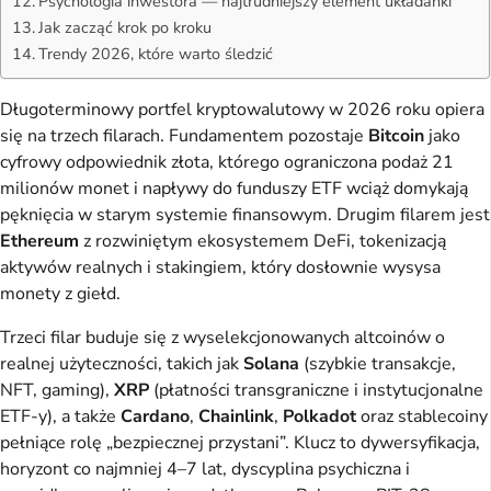
Psychologia inwestora — najtrudniejszy element układanki
Jak zacząć krok po kroku
Trendy 2026, które warto śledzić
Długoterminowy portfel kryptowalutowy w 2026 roku opiera
się na trzech filarach. Fundamentem pozostaje
Bitcoin
jako
cyfrowy odpowiednik złota, którego ograniczona podaż 21
milionów monet i napływy do funduszy ETF wciąż domykają
pęknięcia w starym systemie finansowym. Drugim filarem jest
Ethereum
z rozwiniętym ekosystemem DeFi, tokenizacją
aktywów realnych i stakingiem, który dosłownie wysysa
monety z giełd.
Trzeci filar buduje się z wyselekcjonowanych altcoinów o
realnej użyteczności, takich jak
Solana
(szybkie transakcje,
NFT, gaming),
XRP
(płatności transgraniczne i instytucjonalne
ETF-y), a także
Cardano
,
Chainlink
,
Polkadot
oraz stablecoiny
pełniące rolę „bezpiecznej przystani”. Klucz to dywersyfikacja,
horyzont co najmniej 4–7 lat, dyscyplina psychiczna i