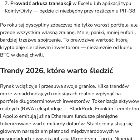
Prowadź arkusz transakcji
w Excelu lub aplikacji typu
Koinly/Divly — będzie ci niezbędny przy rozliczeniu PIT-38.
Po roku tej dyscypliny zobaczysz nie tylko wzrost portfela, ale
przede wszystkim własną zmianę. Mniej paniki, mniej euforii,
bardziej trzeźwe spojrzenie. To prawdziwa wartość, którą
krypto daje cierpliwym inwestorom — niezależnie od kursu
BTC w danej chwili.
Trendy 2026, które warto śledzić
Rynek wciąż żyje i przesuwa swoje granice. Kilka trendów
może w nadchodzących miesiącach realnie wpłynąć na
portfele długoterminowych inwestorów. Tokenizacja aktywów
realnych (RWA) eksploduje — BlackRock, Franklin Templeton
i Apollo emitują już na Ethereum fundusze pieniężne
tokenizowane warte miliardy dolarów. Stablecoiny stają się
głównym narzędziem płatności międzynarodowych w
gospodarkach z wysoką inflacją (Argentyna, Turcja, Nigeria).