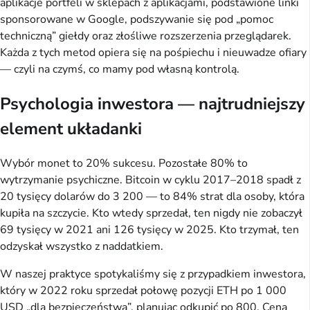
aplikacje portfeli w sklepach z aplikacjami, podstawione linki
sponsorowane w Google, podszywanie się pod „pomoc
techniczną” giełdy oraz złośliwe rozszerzenia przeglądarek.
Każda z tych metod opiera się na pośpiechu i nieuwadze ofiary
— czyli na czymś, co mamy pod własną kontrolą.
Psychologia inwestora — najtrudniejszy
element układanki
Wybór monet to 20% sukcesu. Pozostałe 80% to
wytrzymanie psychiczne. Bitcoin w cyklu 2017–2018 spadł z
20 tysięcy dolarów do 3 200 — to 84% strat dla osoby, która
kupiła na szczycie. Kto wtedy sprzedał, ten nigdy nie zobaczył
69 tysięcy w 2021 ani 126 tysięcy w 2025. Kto trzymał, ten
odzyskał wszystko z naddatkiem.
W naszej praktyce spotykaliśmy się z przypadkiem inwestora,
który w 2022 roku sprzedał połowę pozycji ETH po 1 000
USD „dla bezpieczeństwa”, planując odkupić po 800. Cena