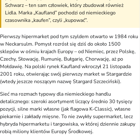
Schwarz – ten sam człowiek, który zbudował również
Lidla. Marka „Kaufland” pochodzi od niemieckiego
czasownika „kaufen”, czyli „kupować”.
Pierwszy hipermarket pod tym szyldem otwarto w 1984 roku
w Neckarsulm. Pomysł rozrósł się dziś do około 1500
sklepów w ośmiu krajach Europy – od Niemiec, przez Polskę,
Czechy, Słowację, Rumunię, Bułgarię, Chorwację, aż po
Mołdawię. Na polski rynek Kaufland wkroczył 21 listopada
2001 roku, otwierając swój pierwszy market w Stargardzie
(wtedy jeszcze noszącym nazwę Stargard Szczeciński).
Sieć ma rozmach typowy dla niemieckiego handlu
detalicznego: szeroki asortyment liczący średnio 30 tysięcy
pozycji, silne marki własne (jak flagowa K-Classic), własne
piekarnie i zakłady mięsne. To nie zwykły supermarket, lecz
hybryda hipermarketu i targowiska, w której dziennie zakupy
robią miliony klientów Europy Środkowej.