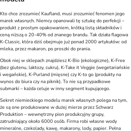
Kto chce zrozumieć Kaufland, musi zrozumieć fenomen jego
marek własnych. Niemcy opanowali tę sztukę do perfekcji –
produkt z prostym opakowaniem, krótką listą składników i
ceną niższą o 20-40% od znanego brandu. Tak działa flagowa
K-Classic, która dziś obejmuje już ponad 2000 artykułów: od
mleka, przez makaron, po proszki do prania.
Obok niej w sklepach znajdziesz K-Bio (ekologiczne), K-Free
(bez glutenu, laktozy, cukru), K-Take it Veggie (wegetariańskie
i wegańskie), K-Purland (mięsne) czy K-to go (produkty na
wynos do biura czy na piknik). To nie są przypadkowe
submarki – każda celuje w inny segment kupującego.
Sekret niemieckiego modelu marek własnych polega na tym,
że są one produkowane w dużej mierze przez Schwarz
Produktion – wewnętrzny pion produkcyjny grupy,
zatrudniający około 6000 osób. Firma robi własne wody
mineralne, czekolady, kawę, makarony, lody, papier. Pełna