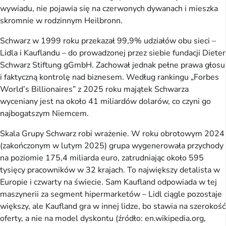
wywiadu, nie pojawia się na czerwonych dywanach i mieszka
skromnie w rodzinnym Heilbronn.
Schwarz w 1999 roku przekazał 99,9% udziałów obu sieci –
Lidla i Kauflandu – do prowadzonej przez siebie fundacji Dieter
Schwarz Stiftung gGmbH. Zachował jednak pełne prawa głosu
i faktyczną kontrolę nad biznesem. Według rankingu „Forbes
World’s Billionaires” z 2025 roku majątek Schwarza
wyceniany jest na około 41 miliardów dolarów, co czyni go
najbogatszym Niemcem.
Skala Grupy Schwarz robi wrażenie. W roku obrotowym 2024
(zakończonym w lutym 2025) grupa wygenerowała przychody
na poziomie 175,4 miliarda euro, zatrudniając około 595
tysięcy pracowników w 32 krajach. To największy detalista w
Europie i czwarty na świecie. Sam Kaufland odpowiada w tej
maszynerii za segment hipermarketów – Lidl ciągle pozostaje
większy, ale Kaufland gra w innej lidze, bo stawia na szerokość
oferty, a nie na model dyskontu (źródło: en.wikipedia.org,