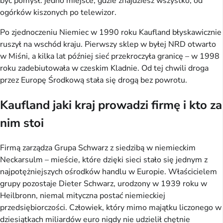
być pomysł: jedno miejsce, gdzie znajdziesz wszystko, od
ogórków kiszonych po telewizor.
Po zjednoczeniu Niemiec w 1990 roku Kaufland błyskawicznie
ruszył na wschód kraju. Pierwszy sklep w byłej NRD otwarto
w Miśni, a kilka lat później sieć przekroczyła granicę – w 1998
roku zadebiutowała w czeskim Kladnie. Od tej chwili droga
przez Europę Środkową stała się drogą bez powrotu.
Kaufland jaki kraj prowadzi firmę i kto za
nim stoi
Firmą zarządza Grupa Schwarz z siedzibą w niemieckim
Neckarsulm – mieście, które dzięki sieci stało się jednym z
najpotężniejszych ośrodków handlu w Europie. Właścicielem
grupy pozostaje Dieter Schwarz, urodzony w 1939 roku w
Heilbronn, niemal mityczna postać niemieckiej
przedsiębiorczości. Człowiek, który mimo majątku liczonego w
dziesiątkach miliardów euro nigdy nie udzielił chętnie