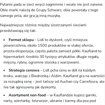
Pytanie pada w sieci wręcz nagminnie i wcale nie jest naiwne.
Obie marki należą do Grupy Schwarz, obie powstały z tego
samego pnia, ale gra ją inną muzykę.
Najważniejsze różnice między siostrzanymi sieciami
przedstawiają się tak:
Format sklepu
– Lidl to dyskont, czyli mniejsza
powierzchnia, około 1500 produktów w stałej ofercie,
prosta ekspozycja, często paleta zamiast półki. Kaufland to
hipermarket: średnio 30 tysięcy artykułów, długie regały,
mięsny, rybny, ogromne stoiska z warzywami.
Strategia cenowa
– Lidl pcha ceny w dół na każdym
kroku, walcząc z Biedronką i Aldim. Kaufland gra na wartości
za rozsądną cenę – jest tańszy od Auchan czy Carrefoura, ale
nie tak agresywny jak dyskonty.
Asortyment non-food
– w Kauflandzie kupisz garnki,
narty, wiertarkę, telewizor, ubranie i karmę dla psa pod