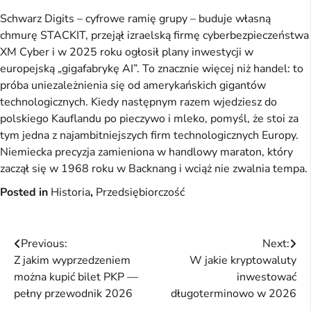
Schwarz Digits – cyfrowe ramię grupy – buduje własną
chmurę STACKIT, przejął izraelską firmę cyberbezpieczeństwa
XM Cyber i w 2025 roku ogłosił plany inwestycji w
europejską „gigafabrykę AI”. To znacznie więcej niż handel: to
próba uniezależnienia się od amerykańskich gigantów
technologicznych. Kiedy następnym razem wjedziesz do
polskiego Kauflandu po pieczywo i mleko, pomyśl, że stoi za
tym jedna z najambitniejszych firm technologicznych Europy.
Niemiecka precyzja zamieniona w handlowy maraton, który
zaczął się w 1968 roku w Backnang i wciąż nie zwalnia tempa.
Posted in
Historia
,
Przedsiębiorczość
Nawigacja
Previous:
Next:
Z jakim wyprzedzeniem
W jakie kryptowaluty
wpisu
można kupić bilet PKP —
inwestować
pełny przewodnik 2026
długoterminowo w 2026