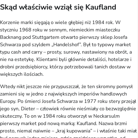
Skąd właściwie wziął się Kaufland
Korzenie marki sięgają o wiele głębiej niż 1984 rok. W
styczniu 1968 roku w sennym, niemieckim miasteczku
Backnang pod Stuttgartem otwarto pierwszy sklep Josefa
Schwarza pod szyldem „Handelshof”. Był to typowy market
typu cash and carry – prosty, surowy, nastawiony na obrót, a
nie na estetykę. Klientami byli głównie detaliści, hotelarze i
drobni przedsiębiorcy, którzy potrzebowali tanich dostaw w
większych ilościach.
Wtedy nikt jeszcze nie przypuszczał, że ten skromny pomysł
zamieni się w jedno z największych imperiów handlowych
Europy. Po śmierci Josefa Schwarza w 1977 roku stery przejął
jego syn, Dieter – człowiek równie nieśmiały co bezwzględnie
skuteczny. To on w 1984 roku otworzył w Neckarsulm
pierwszy market pod nową marką: Kaufland. Nazwa brzmi
prosto, niemal naiwnie – „kraj kupowania” – i właśnie taki miał