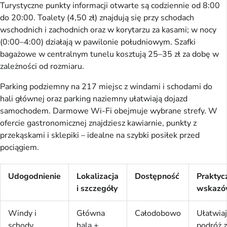
Turystyczne punkty informacji otwarte są codziennie od 8:00
do 20:00. Toalety (4,50 zł) znajdują się przy schodach
wschodnich i zachodnich oraz w korytarzu za kasami; w nocy
(0:00–4:00) działają w pawilonie południowym. Szafki
bagażowe w centralnym tunelu kosztują 25–35 zł za dobę w
zależności od rozmiaru.
Parking podziemny na 217 miejsc z windami i schodami do
hali głównej oraz parking naziemny ułatwiają dojazd
samochodem. Darmowe Wi-Fi obejmuje wybrane strefy. W
ofercie gastronomicznej znajdziesz kawiarnie, punkty z
przekąskami i sklepiki – idealne na szybki posiłek przed
pociągiem.
Udogodnienie
Lokalizacja
Dostępność
Praktyc
i szczegóły
wskazó
Windy i
Główna
Całodobowo
Ułatwia
schody
hala +
podróż z