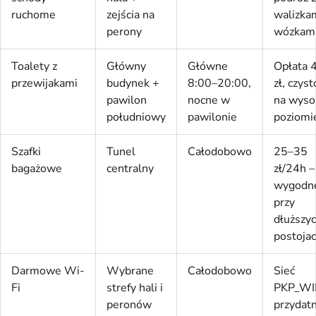
ruchome
zejścia na
walizkam
perony
wózkam
Toalety z
Główny
Główne
Opłata 
przewijakami
budynek +
8:00–20:00,
zł, czyst
pawilon
nocne w
na wyso
południowy
pawilonie
poziomi
Szafki
Tunel
Całodobowo
25–35
bagażowe
centralny
zł/24h –
wygodn
przy
dłuższy
postoja
Darmowe Wi-
Wybrane
Całodobowo
Sieć
Fi
strefy hali i
PKP_WIF
peronów
przydat