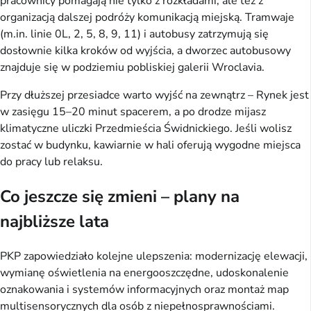
pracownicy pomagają nie tylko z rozkładami, ale też z
organizacją dalszej podróży komunikacją miejską. Tramwaje
(m.in. linie 0L, 2, 5, 8, 9, 11) i autobusy zatrzymują się
dosłownie kilka kroków od wyjścia, a dworzec autobusowy
znajduje się w podziemiu pobliskiej galerii Wroclavia.
Przy dłuższej przesiadce warto wyjść na zewnątrz – Rynek jest
w zasięgu 15–20 minut spacerem, a po drodze mijasz
klimatyczne uliczki Przedmieścia Świdnickiego. Jeśli wolisz
zostać w budynku, kawiarnie w hali oferują wygodne miejsca
do pracy lub relaksu.
Co jeszcze się zmieni – plany na
najbliższe lata
PKP zapowiedziało kolejne ulepszenia: modernizację elewacji,
wymianę oświetlenia na energooszczędne, udoskonalenie
oznakowania i systemów informacyjnych oraz montaż map
multisensorycznych dla osób z niepełnosprawnościami.