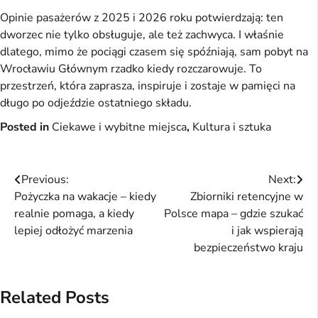
Opinie pasażerów z 2025 i 2026 roku potwierdzają: ten
dworzec nie tylko obsługuje, ale też zachwyca. I właśnie
dlatego, mimo że pociągi czasem się spóźniają, sam pobyt na
Wrocławiu Głównym rzadko kiedy rozczarowuje. To
przestrzeń, która zaprasza, inspiruje i zostaje w pamięci na
długo po odjeździe ostatniego składu.
Posted in
Ciekawe i wybitne miejsca
,
Kultura i sztuka
Nawigacja
Previous:
Next:
Pożyczka na wakacje – kiedy
Zbiorniki retencyjne w
wpisu
realnie pomaga, a kiedy
Polsce mapa – gdzie szukać
lepiej odłożyć marzenia
i jak wspierają
bezpieczeństwo kraju
Related Posts