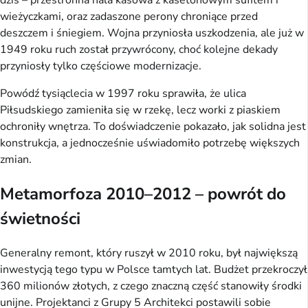
dziś – przestronna hala kasowa z kasetonowym sufitem i
wieżyczkami, oraz zadaszone perony chroniące przed
deszczem i śniegiem. Wojna przyniosła uszkodzenia, ale już w
1949 roku ruch został przywrócony, choć kolejne dekady
przyniosły tylko częściowe modernizacje.
Powódź tysiąclecia w 1997 roku sprawiła, że ulica
Piłsudskiego zamieniła się w rzekę, lecz worki z piaskiem
ochroniły wnętrza. To doświadczenie pokazało, jak solidna jest
konstrukcja, a jednocześnie uświadomiło potrzebę większych
zmian.
Metamorfoza 2010–2012 – powrót do
świetności
Generalny remont, który ruszył w 2010 roku, był największą
inwestycją tego typu w Polsce tamtych lat. Budżet przekroczył
360 milionów złotych, z czego znaczną część stanowiły środki
unijne. Projektanci z Grupy 5 Architekci postawili sobie