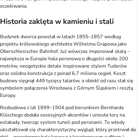
oczekiwania.
Historia zaklęta w kamieniu i stali
Budynek dworca powstał w latach 1855–1857 według
projektu królewskiego architekta Wilhelma Grapowa jako
Oberschlesischer Bahnhof. Już wówczas imponował skalą –
największa w Europie hala peronowa o długości około 200
metrów, neogotyckie detale inspirowane stylem Tudorów
oraz solidna konstrukcja z ponad 6,7 miliona cegieł. Koszt
budowy sięgnął 449 tysięcy talarów, a obiekt od razu stał się
symbolem połączenia Wrocławia z Górnym Śląskiem i resztą
Europy.
Rozbudowa z lat 1899–1904 pod kierunkiem Bernharda
Klüschego dodała secesyjnych akcentów i uniosła tory na
estakady, tworząc system tuneli pod peronami. To wtedy
ukształtował się charakterystyczny wygląd, który przetrwał do