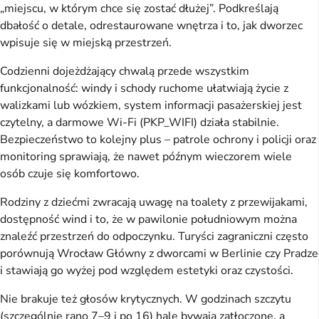
„miejscu, w którym chce się zostać dłużej”. Podkreślają
dbałość o detale, odrestaurowane wnętrza i to, jak dworzec
wpisuje się w miejską przestrzeń.
Codzienni dojeżdżający chwalą przede wszystkim
funkcjonalność: windy i schody ruchome ułatwiają życie z
walizkami lub wózkiem, system informacji pasażerskiej jest
czytelny, a darmowe Wi-Fi (PKP_WIFI) działa stabilnie.
Bezpieczeństwo to kolejny plus – patrole ochrony i policji oraz
monitoring sprawiają, że nawet późnym wieczorem wiele
osób czuje się komfortowo.
Rodziny z dziećmi zwracają uwagę na toalety z przewijakami,
dostępność wind i to, że w pawilonie południowym można
znaleźć przestrzeń do odpoczynku. Turyści zagraniczni często
porównują Wrocław Główny z dworcami w Berlinie czy Pradze
i stawiają go wyżej pod względem estetyki oraz czystości.
Nie brakuje też głosów krytycznych. W godzinach szczytu
(szczególnie rano 7–9 i po 16) hale bywają zatłoczone, a