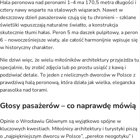
Hala peronowa nad peronami 1–4 ma 170,5 metra długości i
cztery nawy wsparte na stalowych wiązarach. Nawet w
deszczowy dzień pasażerowie czują się tu chronieni – szklane
świetliki wpuszczają naturalne światło, a konstrukcja
skutecznie tłumi hałas. Peron 5 ma daszek pulpitowy, a peron
6 – nowocześniejsze wiaty, ale całość harmonijnie wpisuje się
w historyczny charakter.
Nie dziwi więc, że wielu miłośników architektury przyjeżdża tu
specjalnie, by zrobić zdjęcia lub po prostu usiąść z kawą i
podziwiać detale. To jeden z nielicznych dworców w Polsce z
prawdziwą halą peronową, która działa jak wielka, elegancka
parasolka nad torami.
Głosy pasażerów – co naprawdę mówią
Opinie o Wrocławiu Głównym są wyjątkowo spójne w
kluczowych kwestiach. Miłośnicy architektury i turystyki piszą
o „najpiękniejszym dworcu w Polsce”, „perełce neogotyku” i