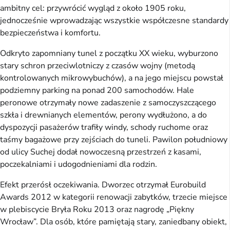
ambitny cel: przywrócić wygląd z około 1905 roku,
jednocześnie wprowadzając wszystkie współczesne standardy
bezpieczeństwa i komfortu.
Odkryto zapomniany tunel z początku XX wieku, wyburzono
stary schron przeciwlotniczy z czasów wojny (metodą
kontrolowanych mikrowybuchów), a na jego miejscu powstał
podziemny parking na ponad 200 samochodów. Hale
peronowe otrzymały nowe zadaszenie z samoczyszczącego
szkła i drewnianych elementów, perony wydłużono, a do
dyspozycji pasażerów trafiły windy, schody ruchome oraz
taśmy bagażowe przy zejściach do tuneli. Pawilon południowy
od ulicy Suchej dodał nowoczesną przestrzeń z kasami,
poczekalniami i udogodnieniami dla rodzin.
Efekt przerósł oczekiwania. Dworzec otrzymał Eurobuild
Awards 2012 w kategorii renowacji zabytków, trzecie miejsce
w plebiscycie Bryła Roku 2013 oraz nagrodę „Piękny
Wrocław”. Dla osób, które pamiętają stary, zaniedbany obiekt,