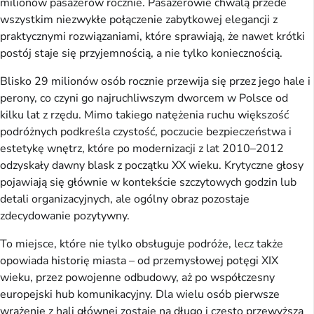
milionów pasażerów rocznie. Pasażerowie chwalą przede
wszystkim niezwykłe połączenie zabytkowej elegancji z
praktycznymi rozwiązaniami, które sprawiają, że nawet krótki
postój staje się przyjemnością, a nie tylko koniecznością.
Blisko 29 milionów osób rocznie przewija się przez jego hale i
perony, co czyni go najruchliwszym dworcem w Polsce od
kilku lat z rzędu. Mimo takiego natężenia ruchu większość
podróżnych podkreśla czystość, poczucie bezpieczeństwa i
estetykę wnętrz, które po modernizacji z lat 2010–2012
odzyskały dawny blask z początku XX wieku. Krytyczne głosy
pojawiają się głównie w kontekście szczytowych godzin lub
detali organizacyjnych, ale ogólny obraz pozostaje
zdecydowanie pozytywny.
To miejsce, które nie tylko obsługuje podróże, lecz także
opowiada historię miasta – od przemysłowej potęgi XIX
wieku, przez powojenne odbudowy, aż po współczesny
europejski hub komunikacyjny. Dla wielu osób pierwsze
wrażenie z hali głównej zostaje na długo i często przewyższa