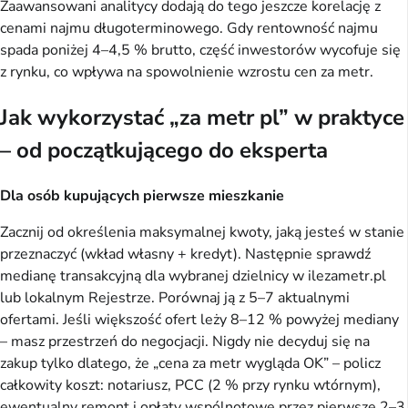
Zaawansowani analitycy dodają do tego jeszcze korelację z
cenami najmu długoterminowego. Gdy rentowność najmu
spada poniżej 4–4,5 % brutto, część inwestorów wycofuje się
z rynku, co wpływa na spowolnienie wzrostu cen za metr.
Jak wykorzystać „za metr pl” w praktyce
– od początkującego do eksperta
Dla osób kupujących pierwsze mieszkanie
Zacznij od określenia maksymalnej kwoty, jaką jesteś w stanie
przeznaczyć (wkład własny + kredyt). Następnie sprawdź
medianę transakcyjną dla wybranej dzielnicy w ilezametr.pl
lub lokalnym Rejestrze. Porównaj ją z 5–7 aktualnymi
ofertami. Jeśli większość ofert leży 8–12 % powyżej mediany
– masz przestrzeń do negocjacji. Nigdy nie decyduj się na
zakup tylko dlatego, że „cena za metr wygląda OK” – policz
całkowity koszt: notariusz, PCC (2 % przy rynku wtórnym),
ewentualny remont i opłaty wspólnotowe przez pierwsze 2–3