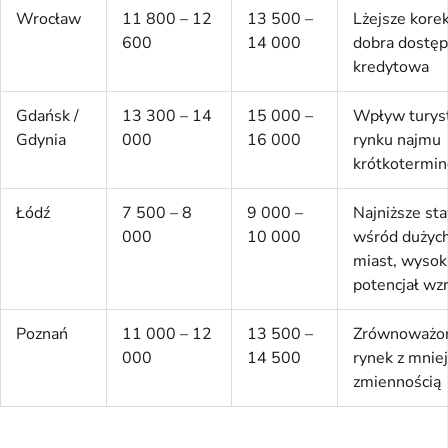
Wrocław
11 800 – 12
13 500 –
Lżejsze korek
600
14 000
dobra dostę
kredytowa
Gdańsk /
13 300 – 14
15 000 –
Wpływ turyst
Gdynia
000
16 000
rynku najmu
krótkotermi
Łódź
7 500 – 8
9 000 –
Najniższe st
000
10 000
wśród dużyc
miast, wysok
potencjał wz
Poznań
11 000 – 12
13 500 –
Zrównoważo
000
14 500
rynek z mnie
zmiennością