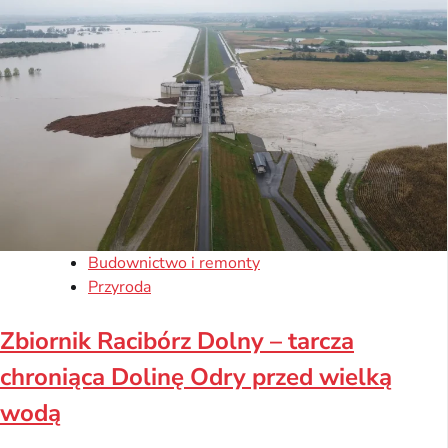
Budownictwo i remonty
Przyroda
Zbiornik Racibórz Dolny – tarcza
chroniąca Dolinę Odry przed wielką
wodą