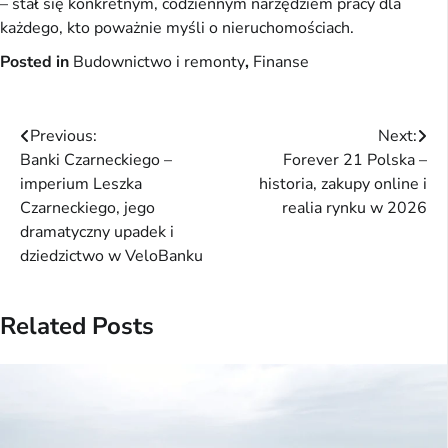
– stał się konkretnym, codziennym narzędziem pracy dla
każdego, kto poważnie myśli o nieruchomościach.
Posted in
Budownictwo i remonty
,
Finanse
Nawigacja
Previous:
Next:
Banki Czarneckiego –
Forever 21 Polska –
wpisu
imperium Leszka
historia, zakupy online i
Czarneckiego, jego
realia rynku w 2026
dramatyczny upadek i
dziedzictwo w VeloBanku
Related Posts