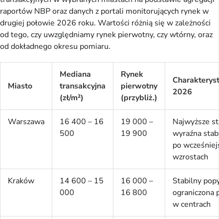
raportów NBP oraz danych z portali monitorujących rynek w
drugiej połowie 2026 roku. Wartości różnią się w zależności
od tego, czy uwzględniamy rynek pierwotny, czy wtórny, oraz
od dokładnego okresu pomiaru.
Mediana
Rynek
Charakterys
Miasto
transakcyjna
pierwotny
2026
(zł/m²)
(przybliż.)
Warszawa
16 400 – 16
19 000 –
Najwyższe st
500
19 900
wyraźna stabi
po wcześniej
wzrostach
Kraków
14 600 – 15
16 000 –
Stabilny popy
000
16 800
ograniczona 
w centrach