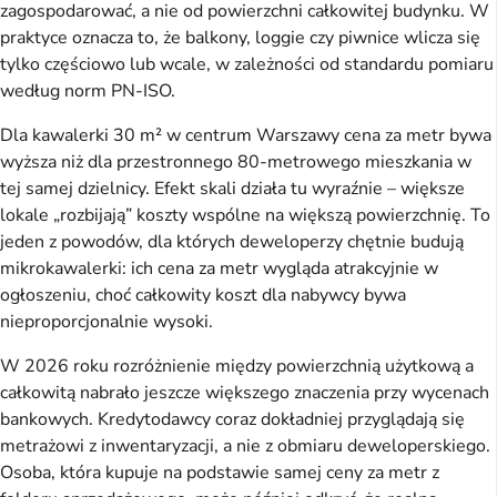
zagospodarować, a nie od powierzchni całkowitej budynku. W
praktyce oznacza to, że balkony, loggie czy piwnice wlicza się
tylko częściowo lub wcale, w zależności od standardu pomiaru
według norm PN-ISO.
Dla kawalerki 30 m² w centrum Warszawy cena za metr bywa
wyższa niż dla przestronnego 80-metrowego mieszkania w
tej samej dzielnicy. Efekt skali działa tu wyraźnie – większe
lokale „rozbijają” koszty wspólne na większą powierzchnię. To
jeden z powodów, dla których deweloperzy chętnie budują
mikrokawalerki: ich cena za metr wygląda atrakcyjnie w
ogłoszeniu, choć całkowity koszt dla nabywcy bywa
nieproporcjonalnie wysoki.
W 2026 roku rozróżnienie między powierzchnią użytkową a
całkowitą nabrało jeszcze większego znaczenia przy wycenach
bankowych. Kredytodawcy coraz dokładniej przyglądają się
metrażowi z inwentaryzacji, a nie z obmiaru deweloperskiego.
Osoba, która kupuje na podstawie samej ceny za metr z