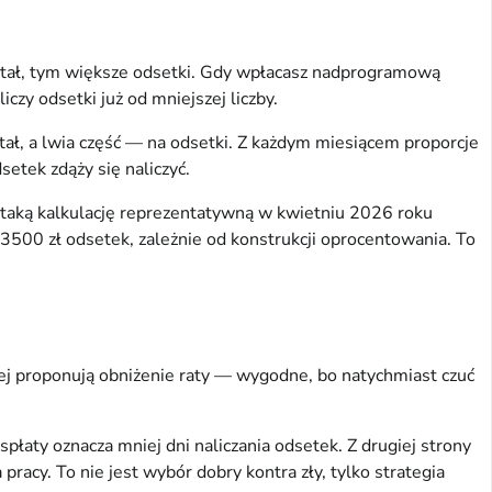
itał, tym większe odsetki. Gdy wpłacasz nadprogramową
czy odsetki już od mniejszej liczby.
tał, a lwia część — na odsetki. Z każdym miesiącem proporcje
setek zdąży się naliczyć.
taką kalkulację reprezentatywną w kwietniu 2026 roku
500 zł odsetek, zależnie od konstrukcji oprocentowania. To
ciej proponują obniżenie raty — wygodne, bo natychmiast czuć
łaty oznacza mniej dni naliczania odsetek. Z drugiej strony
acy. To nie jest wybór dobry kontra zły, tylko strategia