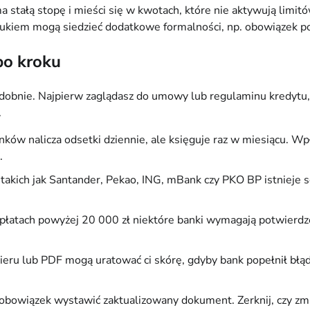
tałą stopę i mieści się w kwotach, które nie aktywują limit
rukiem mogą siedzieć dodatkowe formalności, np. obowiązek 
po kroku
odobnie. Najpierw zaglądasz do umowy lub regulaminu kredytu,
.
ów nalicza odsetki dziennie, ale księguje raz w miesiącu. Wp
.
takich jak Santander, Pekao, ING, mBank czy PKO BP istnieje sek
płatach powyżej 20 000 zł niektóre banki wymagają potwierd
eru lub PDF mogą uratować ci skórę, gdyby bank popełnił błąd w
bowiązek wystawić zaktualizowany dokument. Zerknij, czy zmia