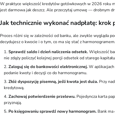
W praktyce większość kredytów gotówkowych w 2026 roku ma s
jest darmowa jak deszcz. Ale przeczytaj umowę — drobnym d
Jak technicznie wykonać nadpłatę: krok 
Proces różni się w zależności od banku, ale zwykle wygląda p
decydujesz o kwocie i o tym, co ma się stać z harmonogramem
Sprawdź saldo i dzień naliczenia odsetek.
Większość bank
nie zdąży policzyć kolejnej porcji odsetek od starego kapitału
Zaloguj się do bankowości elektronicznej.
W aplikacjach 
podanie kwoty i decyzji co do harmonogramu.
Złóż dyspozycję pisemną, jeśli kwota jest duża.
Przy nad
kredytową.
Zachowaj potwierdzenie przelewu.
Pojedyncza karta papi
przyznają.
Po księgowaniu sprawdź nowy harmonogram.
Bank ma o