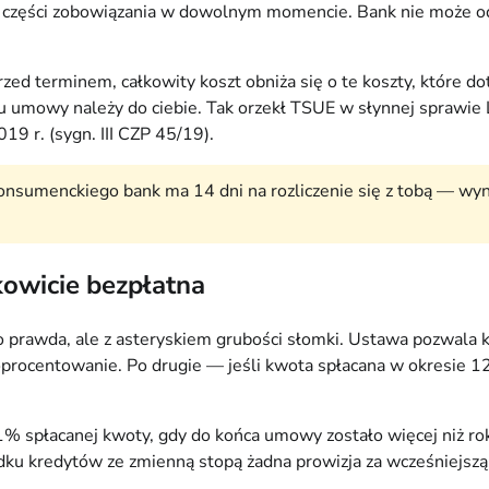
b części zobowiązania w dowolnym momencie. Bank nie może od
rzed terminem, całkowity koszt obniża się o te koszty, które do
iu umowy należy do ciebie. Tak orzekł TSUE w słynnej sprawie 
19 r. (sygn. III CZP 45/19).
nsumenckiego bank ma 14 dni na rozliczenie się z tobą — wynika 
łkowicie bezpłatna
o prawda, ale z asteryskiem grubości słomki. Ustawa pozwala k
oprocentowanie. Po drugie — jeśli kwota spłacana w okresie 1
 spłacanej kwoty, gdy do końca umowy zostało więcej niż rok,
dku kredytów ze zmienną stopą żadna prowizja za wcześniejszą