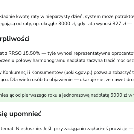
kładnie kwotę raty w nieparzysty dzień, system może potraktowa
egającą od raty, np. okrągłe 3000 zł, gdy rata wynosi 327 zł
rpliwości
5 lat z RRSO 15,50% — tyle wynosi reprezentatywne oprocent
roczeniu połowy harmonogramu nadpłata zaczyna tracić moc os
y Konkurencji i Konsumentów (uokik.gov.pl) pozwala zobaczyć 
ącu. Dla wielu osób to objawienie — okazuje się, że nawet drob
 miesiąc od pierwszego roku a jednorazową nadpłatą 5000 zł w
 się upomnieć
emat. Niesłusznie. Jeśli przy zaciąganiu zapłaciłeś prowizję —