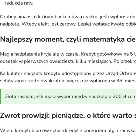
redukcja raty.
Drobny niuans, o którym banki mówią rzadko: jeśli wpłacisz do
nadpłatę. Wtedy efekt jest zerowy. Lepiej wpłacać kwotę odbi
Najlepszy moment, czyli matematyka cie
Magia nadpłacania kryje się w czasie. Kredyt gotówkowy na 
odsetek w pierwszych dwudziestu kilku miesiącach. Po przek
Kalkulator nadpłaty kredytu udostępniony przez Urząd Ochron
spłaty zaoszczędzi dwukrotnie więcej niż wpłacona w 36. miesi
Złota zasada: jeśli masz wybór między nadpłatą o 200 zł co
Zwrot prowizji: pieniądze, o które warto
Wielu kredytobiorców spłaca kredyt z poczuciem ulgi i zamyka t