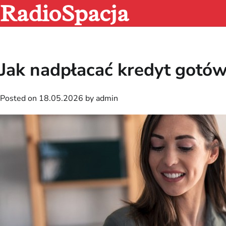
RadioSpacja
Skip
to
content
Jak nadpłacać kredyt gotó
Posted on
18.05.2026
by
admin