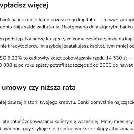
wpłacisz więcej
ank nalicza odsetki od pozostałego kapitału — im wyższy kap
ednio zbija saldo zadłużenia. Następnego dnia algorytm banku li
 podstęp. Na początku spłaty znikoma część raty idzie na kapi
nie kredytobiorcy. Im szybciej zaatakujesz kapitał, tym mniej od
SO 8,22% to całkowity koszt zobowiązania rzędu 14 530 zł — 
00 zł po roku spłaty potrafi zaoszczędzić od 2000 do nawet 3
e umowy czy niższa rata
łej dalszej historii twojego kredytu. Banki domyślnie najczęś
le całość zobowiązania kończy się wcześniej. Mniej miesięcy sp
wienne, gdy szykuje się dziecko, większe zakupy albo zmiana pr