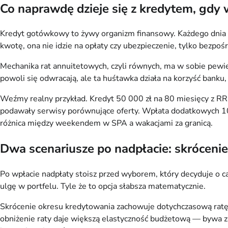
Co naprawdę dzieje się z kredytem, gdy 
Kredyt gotówkowy to żywy organizm finansowy. Każdego dnia b
kwotę, ona nie idzie na opłaty czy ubezpieczenie, tylko bezpośr
Mechanika rat annuitetowych, czyli równych, ma w sobie pewien
powoli się odwracają, ale ta huśtawka działa na korzyść banku, 
Weźmy realny przykład. Kredyt 50 000 zł na 80 miesięcy z RR
podawały serwisy porównujące oferty. Wpłata dodatkowych 10 0
różnica między weekendem w SPA a wakacjami za granicą.
Dwa scenariusze po nadpłacie: skróceni
Po wpłacie nadpłaty stoisz przed wyborem, który decyduje o ca
ulgę w portfelu. Tyle że to opcja słabsza matematycznie.
Skrócenie okresu kredytowania zachowuje dotychczasową ratę, a
obniżenie raty daje większą elastyczność budżetową — bywa zba