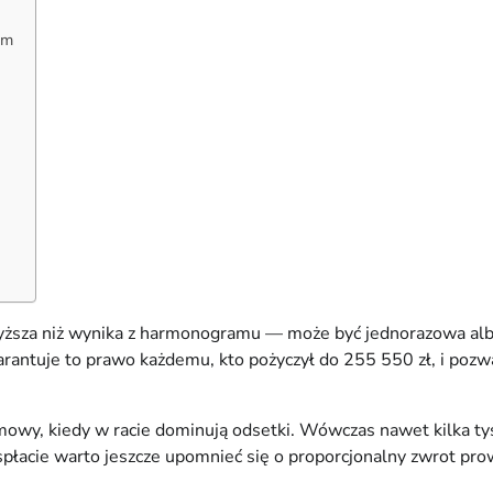
im
ższa niż wynika z harmonogramu — może być jednorazowa albo r
rantuje to prawo każdemu, kto pożyczył do 255 550 zł, i poz
umowy, kiedy w racie dominują odsetki. Wówczas nawet kilka ty
 spłacie warto jeszcze upomnieć się o proporcjonalny zwrot pro