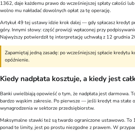
1362, daje każdemu prawo do wcześniejszej spłaty całości lu
wolno mu nakładać dowolnych opłat za tę operację.
Artykuł 49 tej ustawy idzie krok dalej — gdy spłacasz kredyt p
góry. Innymi słowy: część prowizji wpłaconej przy podpisywan
Najwyższy potwierdził tę interpretację uchwałą z 12 grudnia 20
Zapamiętaj jedną zasadę: po wcześniejszej spłacie kredytu ko
opóźnienie.
Kiedy nadpłata kosztuje, a kiedy jest ca
Banki uwielbiają opowieść o tym, że nadpłata jest darmowa. T
bardzo wąskim zakresie. Po pierwsze — jeśli kredyt ma stałe 
wynagrodzenia w sektorze przedsiębiorstw.
Maksymalne stawki też są twardo ograniczone ustawowo. To 1%
ponad te limity, jest po prostu niezgodne z prawem. W przypa