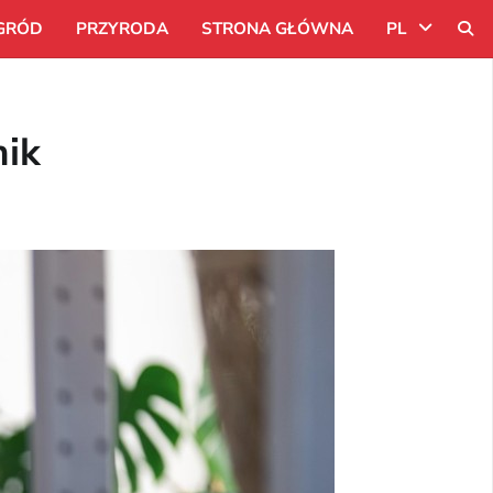
GRÓD
PRZYRODA
STRONA GŁÓWNA
PL
Uk
nik
Ru
Pl