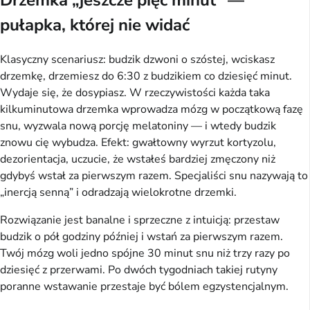
Drzemka „jeszcze pięć minut” —
pułapka, której nie widać
Klasyczny scenariusz: budzik dzwoni o szóstej, wciskasz
drzemkę, drzemiesz do 6:30 z budzikiem co dziesięć minut.
Wydaje się, że dosypiasz. W rzeczywistości każda taka
kilkuminutowa drzemka wprowadza mózg w początkową fazę
snu, wyzwala nową porcję melatoniny — i wtedy budzik
znowu cię wybudza. Efekt: gwałtowny wyrzut kortyzolu,
dezorientacja, uczucie, że wstałeś bardziej zmęczony niż
gdybyś wstał za pierwszym razem. Specjaliści snu nazywają to
„inercją senną” i odradzają wielokrotne drzemki.
Rozwiązanie jest banalne i sprzeczne z intuicją: przestaw
budzik o pół godziny później i wstań za pierwszym razem.
Twój mózg woli jedno spójne 30 minut snu niż trzy razy po
dziesięć z przerwami. Po dwóch tygodniach takiej rutyny
poranne wstawanie przestaje być bólem egzystencjalnym.