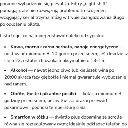
poranne wybudzenie się przybliża. Filtry „night shift”
pomagają, ale nie rozwiązują problemu treści: jeden
wciągający serial trzyma mózg w trybie zaangażowania długo
po odłożeniu pilota.
Lista tego, co najlepiej zostawić daleko od sypialni:
Kawa, mocna czarna herbata, napoje energetyczne
—
odstawiać minimum 8–10 godzin przed snem; jeśli kładziesz
się o 23, ostatnia filiżanka maksymalnie o 13–15.
Alkohol
— nawet jedno piwo lub kieliszek wina po
20:00 skraca fazy głębokie i niemal gwarantuje wybudzenie
nad ranem.
Obfite, tłuste i pikantne posiłki
— kolacja minimum 3
godziny przed snem; późny tłuszcz drażni przewód
pokarmowy i podnosi temperaturę ciała.
Smartfon w łóżku
— światło plus dopamina ze scrolla
równa się rozregulowany rytm; idealnie odkładać telefon do