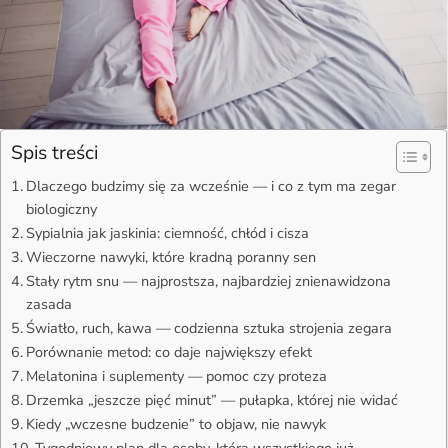
Spis treści
Dlaczego budzimy się za wcześnie — i co z tym ma zegar
biologiczny
Sypialnia jak jaskinia: ciemność, chłód i cisza
Wieczorne nawyki, które kradną poranny sen
Stały rytm snu — najprostsza, najbardziej znienawidzona
zasada
Światło, ruch, kawa — codzienna sztuka strojenia zegara
Porównanie metod: co daje największy efekt
Melatonina i suplementy — pomoc czy proteza
Drzemka „jeszcze pięć minut” — pułapka, której nie widać
Kiedy „wczesne budzenie” to objaw, nie nawyk
Tygodniowy plan dla osoby, która wszystkiego już