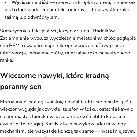
Wyciszenie diód
— czerwona kropka routera, niebieskie
oczko ładowarki, zegar elektroniczny — to wszystko zaklej
taśmą lub odwróć tyłem.
Sumarycznie efekt jest większy niż suma składników.
Zaciemnienie wydłuża wydzielanie melatoniny, chłód pogłębia
sen REM, cisza eliminuje mikroprzebudzenia. Trzy proste
interwencje, jedna noc próby, mierzalna różnica następnego
ranka.
Wieczorne nawyki, które kradną
poranny sen
Można mieć idealną sypialnię i nadal budzić się o piątej, jeśli
wieczór wygląda jak zwykle: telefon w łóżku, ostatnia kawa o
siedemnastej, lampka wina „dla relaksu” i obfita kolacja o
dwudziestej drugiej. Każdy z tych nawyków uderza w inny
mechanizm, ale wszystkie kończą tak samo — wcześniejszym,