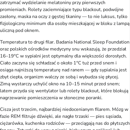
zatrzymać wydzielanie melatoniny przy pierwszych
promieniach. Rolety zaciemniające typu blackout, podwójne
zasłony, maska na oczy z gęstej tkaniny — to nie luksus, tylko
fizjologiczny minimum dla osoby mieszkającej w bloku z lampą
uliczną pod oknem.
Temperatura to drugi filar. Badania National Sleep Foundation
oraz polskich ośrodków medycyny snu wskazują, że przedział
16–19°C w sypialni jest optymalny dla większości dorosłych.
Ciało zaczyna się schładzać o około 1°C tuż przed snem i
osiąga najniższą temperaturę nad ranem — gdy sypialnia jest
zbyt ciepła, organizm walczy ze sobą i wybudza się płycej.
Zimą wystarczy uchylić okno na 10–15 minut przed snem;
latem przyda się wentylator lub rolety blackout, które blokują
nagrzewanie pomieszczenia w słoneczne poranki.
Cisza jest trzecim, najbardziej niedocenianym filarem. Mózg w
fazie REM filtruje dźwięki, ale nagłe trzaski — pies sąsiada,
ciężarówka, kuchenka rodziców — przeciągają nas do płytszych