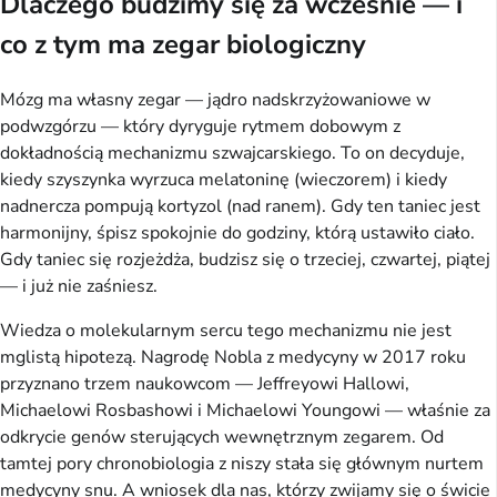
Dlaczego budzimy się za wcześnie — i
co z tym ma zegar biologiczny
Mózg ma własny zegar — jądro nadskrzyżowaniowe w
podwzgórzu — który dyryguje rytmem dobowym z
dokładnością mechanizmu szwajcarskiego. To on decyduje,
kiedy szyszynka wyrzuca melatoninę (wieczorem) i kiedy
nadnercza pompują kortyzol (nad ranem). Gdy ten taniec jest
harmonijny, śpisz spokojnie do godziny, którą ustawiło ciało.
Gdy taniec się rozjeżdża, budzisz się o trzeciej, czwartej, piątej
— i już nie zaśniesz.
Wiedza o molekularnym sercu tego mechanizmu nie jest
mglistą hipotezą. Nagrodę Nobla z medycyny w 2017 roku
przyznano trzem naukowcom — Jeffreyowi Hallowi,
Michaelowi Rosbashowi i Michaelowi Youngowi — właśnie za
odkrycie genów sterujących wewnętrznym zegarem. Od
tamtej pory chronobiologia z niszy stała się głównym nurtem
medycyny snu. A wniosek dla nas, którzy zwijamy się o świcie