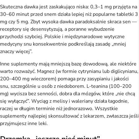
Skuteczna dawka jest zaskakująco niska: 0,3–1 mg przyjęta na
30–60 minut przed snem działa lepiej niż popularne tabletki 3
mg czy 5 mg. Zbyt wysoka dawka paradoksalnie skraca sen —
receptory się desensytyzują, a poranne wybudzenie
przychodzi szybciej. Polskie i międzynarodowe wytyczne
medycyny snu konsekwentnie podkreślają zasadę „mniej
znaczy więcej”.
Inne suplementy mają mniejszą bazę dowodową, ale niektóre
warto rozważyć. Magnez (w formie cytrynianu lub diglicynianu,
200–400 mg wieczorem) pomaga przy zasypianiu i jakości
snu, szczególnie u osób z niedoborem. L-teanina (100–200
mg) wycisza bez senności, dobra dla mózgów, które „nie chcą
się wyłączyć”. Wyciąg z melisy i waleriany działa łagodnie,
raczej w długim terminie niż jednorazowo. Wszystkie
suplementy najlepiej skonsultować z lekarzem, zwłaszcza jeśli
przyjmujesz inne leki.