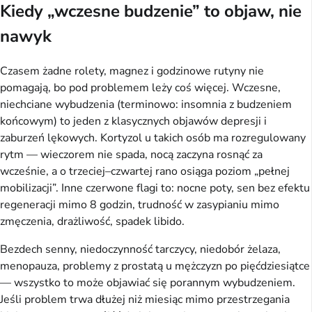
Kiedy „wczesne budzenie” to objaw, nie
nawyk
Czasem żadne rolety, magnez i godzinowe rutyny nie
pomagają, bo pod problemem leży coś więcej. Wczesne,
niechciane wybudzenia (terminowo: insomnia z budzeniem
końcowym) to jeden z klasycznych objawów depresji i
zaburzeń lękowych. Kortyzol u takich osób ma rozregulowany
rytm — wieczorem nie spada, nocą zaczyna rosnąć za
wcześnie, a o trzeciej–czwartej rano osiąga poziom „pełnej
mobilizacji”. Inne czerwone flagi to: nocne poty, sen bez efektu
regeneracji mimo 8 godzin, trudność w zasypianiu mimo
zmęczenia, drażliwość, spadek libido.
Bezdech senny, niedoczynność tarczycy, niedobór żelaza,
menopauza, problemy z prostatą u mężczyzn po pięćdziesiątce
— wszystko to może objawiać się porannym wybudzeniem.
Jeśli problem trwa dłużej niż miesiąc mimo przestrzegania