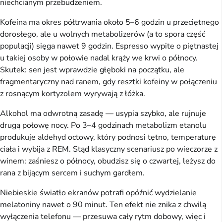
niechcianym przebudzeniem.
Kofeina ma okres półtrwania około 5–6 godzin u przeciętnego
dorosłego, ale u wolnych metabolizerów (a to spora część
populacji) sięga nawet 9 godzin. Espresso wypite o piętnastej
u takiej osoby w połowie nadal krąży we krwi o północy.
Skutek: sen jest wprawdzie głęboki na początku, ale
fragmentaryczny nad ranem, gdy resztki kofeiny w połączeniu
z rosnącym kortyzolem wyrywają z łóżka.
Alkohol ma odwrotną zasadę — usypia szybko, ale rujnuje
drugą połowę nocy. Po 3–4 godzinach metabolizm etanolu
produkuje aldehyd octowy, który podnosi tętno, temperaturę
ciała i wybija z REM. Stąd klasyczny scenariusz po wieczorze z
winem: zaśniesz o północy, obudzisz się o czwartej, leżysz do
rana z bijącym sercem i suchym gardłem.
Niebieskie światło ekranów potrafi opóźnić wydzielanie
melatoniny nawet o 90 minut. Ten efekt nie znika z chwilą
wyłączenia telefonu — przesuwa cały rytm dobowy, więc i