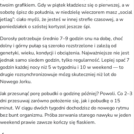
twoim grafikiem. Gdy w piątek kładziesz się o pierwszej, a w
sobotę śpisz do południa, w niedzielę wieczorem masz „social
jetlag”: ciało myśli, że jesteś w innej strefie czasowej, a w
poniedziałek o szóstej kortyzol jeszcze śpi.
Dorosły potrzebuje średnio 7–9 godzin snu na dobę, choć
dolny i górny pułap są szeroko rozstrzelone i zależą od
genetyki, wieku, kondycji i obciążenia. Najważniejsze nie jest
jednak samo siedem godzin, tylko regularność. Lepiej spać 7
godzin każdej nocy niż 5 w tygodniu i 10 w weekend — to
drugie rozsynchronizowuje mózg skuteczniej niż lot do
Nowego Jorku.
Jak przesunąć porę pobudki o godzinę później? Powoli. Co 2–3
dni przesuwaj zarówno położenie się, jak i pobudkę o 15
minut. W ciągu dwóch tygodni dochodzisz do nowego rytmu
bez bunt organizmu. Próba zerwania starego nawyku w jeden
weekend prawie zawsze kończy się fiaskiem.