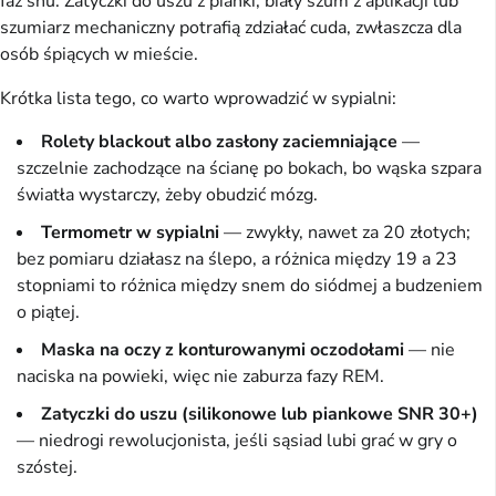
faz snu. Zatyczki do uszu z pianki, biały szum z aplikacji lub
szumiarz mechaniczny potrafią zdziałać cuda, zwłaszcza dla
osób śpiących w mieście.
Krótka lista tego, co warto wprowadzić w sypialni:
Rolety blackout albo zasłony zaciemniające
—
szczelnie zachodzące na ścianę po bokach, bo wąska szpara
światła wystarczy, żeby obudzić mózg.
Termometr w sypialni
— zwykły, nawet za 20 złotych;
bez pomiaru działasz na ślepo, a różnica między 19 a 23
stopniami to różnica między snem do siódmej a budzeniem
o piątej.
Maska na oczy z konturowanymi oczodołami
— nie
naciska na powieki, więc nie zaburza fazy REM.
Zatyczki do uszu (silikonowe lub piankowe SNR 30+)
— niedrogi rewolucjonista, jeśli sąsiad lubi grać w gry o
szóstej.