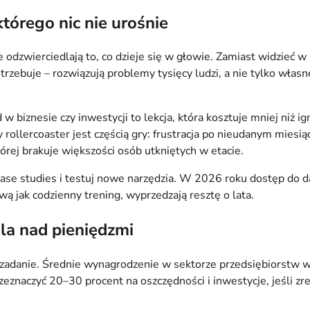
tórego nic nie urośnie
 odzwierciedlają to, co dzieje się w głowie. Zamiast widzieć w n
trzebuje – rozwiązują problemy tysięcy ludzi, a nie tylko włas
 biznesie czy inwestycji to lekcja, która kosztuje mniej niż ig
y rollercoaster jest częścią gry: frustracja po nieudanym mies
órej brakuje większości osób utkniętych w etacie.
j case studies i testuj nowe narzędzia. W 2026 roku dostęp do d
wą jak codzienny trening, wyprzedzają resztę o lata.
la nad pieniędzmi
 zadanie. Średnie wynagrodzenie w sektorze przedsiębiorstw w 
rzeznaczyć 20–30 procent na oszczędności i inwestycje, jeśli z