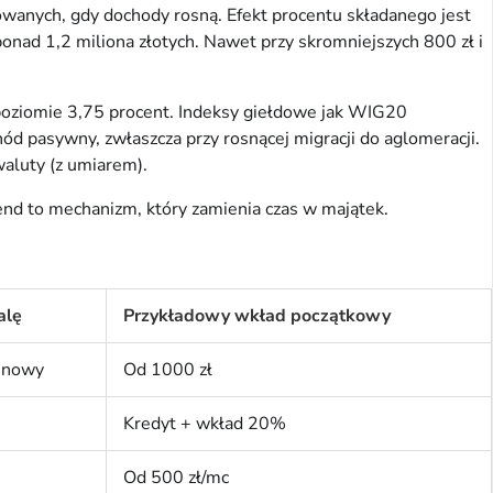
owanych, gdy dochody rosną. Efekt procentu składanego jest 
ponad 1,2 miliona złotych. Nawet przy skromniejszych 800 zł i 
poziomie 3,75 procent. Indeksy giełdowe jak WIG20 
 pasywny, zwłaszcza przy rosnącej migracji do aglomeracji. 
waluty (z umiarem).
nd to mechanizm, który zamienia czas w majątek.
alę
Przykładowy wkład początkowy
inowy
Od 1000 zł
Kredyt + wkład 20%
Od 500 zł/mc