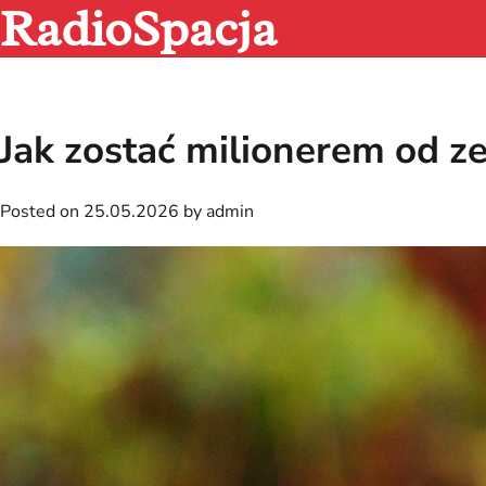
RadioSpacja
Skip
to
content
Jak zostać milionerem od z
Posted on
25.05.2026
by
admin