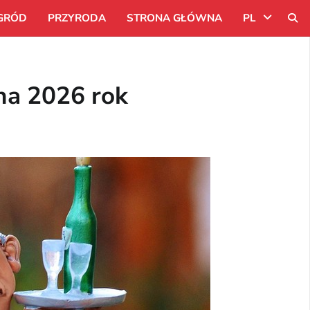
GRÓD
PRZYRODA
STRONA GŁÓWNA
PL
Uk
na 2026 rok
Ru
Pl