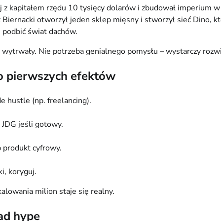
z kapitałem rzędu 10 tysięcy dolarów i zbudował imperium w ch
Biernacki otworzył jeden sklep mięsny i stworzył sieć Dino, k
e podbić świat dachów.
ź wytrwały. Nie potrzeba genialnego pomysłu – wystarczy rozwi
do pierwszych efektów
e hustle (np. freelancing).
JDG jeśli gotowy.
b produkt cyfrowy.
i, koryguj.
alowania milion staje się realny.
nad hype