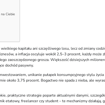
 na Ciebie
wielkiego kapitału ani szczęśliwego losu, lecz od zmiany codzi
biznesów, a inflacja oscyluje wokół 2,5–3 procent, każdy może 
dego zaoszczędzonego grosza. Większość dzisiejszych milioneró
ące dochód pasywny.
inwestowaniem, unikanie pułapek konsumpcyjnego stylu życia o
 około 3,75 procent. Bogactwo nie spada z nieba, ale wyrasta 
kie, praktyczne strategie poparte aktualnymi danymi, szczegóło
wnik etatowy, freelancer czy student – te mechanizmy działają,