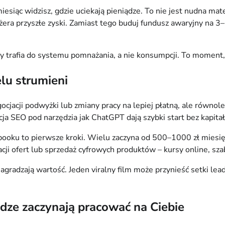
iesiąc widzisz, gdzie uciekają pieniądze. To nie jest nudna ma
era przyszłe zyski. Zamiast tego buduj fundusz awaryjny na 3
oty trafia do systemu pomnażania, a nie konsumpcji. To momen
lu strumieni
gocjacji podwyżki lub zmiany pracy na lepiej płatną, ale równo
cja SEO pod narzędzia jak ChatGPT dają szybki start bez kapitał
ooku to pierwsze kroki. Wielu zaczyna od 500–1000 zł miesięcz
cji ofert lub sprzedaż cyfrowych produktów – kursy online, sz
agradzają wartość. Jeden viralny film może przynieść setki le
ądze zaczynają pracować na Ciebie