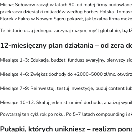
Michał Sołowow zaczął w latach 90. od małej firmy budowlanej 
przekracza dziesiątki miliardów według Forbes Polska. Tomasz 
Florek z Fakro w Nowym Sączu pokazał, jak lokalna firma moż
Te historie uczą jednego: zaczynaj małym, myśl globalnie, bąd
12-miesięczny plan działania – od zera 
Miesiące 1–3: Edukacja, budżet, fundusz awaryjny, pierwszy sid
Miesiące 4–6: Zwiększ dochody do +2000–5000 zł/mc, otwórz 
Miesiące 7–9: Reinwestuj, testuj inwestycje, buduj content lu
Miesiące 10–12: Skaluj jeden strumień dochodu, analizuj wynik
Powtarzaj ten cykl rok po roku. Po 5–7 latach compounding i sk
Pułapki, których unikniesz – realizm po