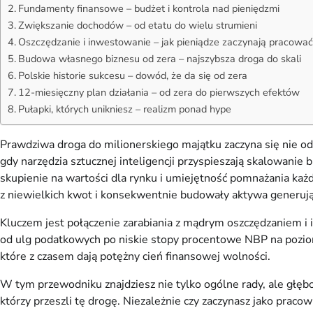
Fundamenty finansowe – budżet i kontrola nad pieniędzmi
Zwiększanie dochodów – od etatu do wielu strumieni
Oszczędzanie i inwestowanie – jak pieniądze zaczynają pracować
Budowa własnego biznesu od zera – najszybsza droga do skali
Polskie historie sukcesu – dowód, że da się od zera
12-miesięczny plan działania – od zera do pierwszych efektów
Pułapki, których unikniesz – realizm ponad hype
Prawdziwa droga do milionerskiego majątku zaczyna się nie od 
gdy narzędzia sztucznej inteligencji przyspieszają skalowanie 
skupienie na wartości dla rynku i umiejętność pomnażania każ
z niewielkich kwot i konsekwentnie budowały aktywa generuj
Kluczem jest połączenie zarabiania z mądrym oszczędzaniem i 
od ulg podatkowych po niskie stopy procentowe NBP na poziomie
które z czasem dają potężny cień finansowej wolności.
W tym przewodniku znajdziesz nie tylko ogólne rady, ale głębo
którzy przeszli tę drogę. Niezależnie czy zaczynasz jako praco