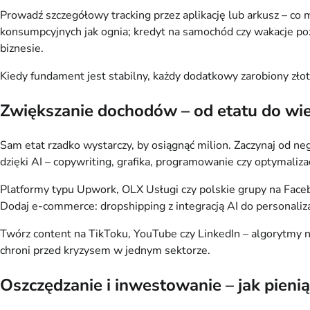
Prowadź szczegółowy tracking przez aplikację lub arkusz – co m
konsumpcyjnych jak ognia; kredyt na samochód czy wakacje poż
biznesie.
Kiedy fundament jest stabilny, każdy dodatkowy zarobiony zł
Zwiększanie dochodów – od etatu do wie
Sam etat rzadko wystarczy, by osiągnąć milion. Zaczynaj od ne
dzięki AI – copywriting, grafika, programowanie czy optymaliza
Platformy typu Upwork, OLX Usługi czy polskie grupy na Faceb
Dodaj e-commerce: dropshipping z integracją AI do personaliza
Twórz content na TikToku, YouTube czy LinkedIn – algorytmy n
chroni przed kryzysem w jednym sektorze.
Oszczędzanie i inwestowanie – jak pieni