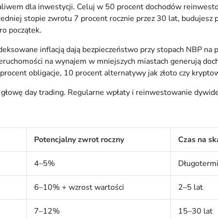
 paliwem dla inwestycji. Celuj w 50 procent dochodów reinwest
redniej stopie zwrotu 7 procent rocznie przez 30 lat, budujesz 
ro początek.
deksowane inflacją dają bezpieczeństwo przy stopach NBP na 
eruchomości na wynajem w mniejszych miastach generują dochód
procent obligacje, 10 procent alternatywy jak złoto czy krypto
 głowę day trading. Regularne wpłaty i reinwestowanie dywide
Potencjalny zwrot roczny
Czas na sk
4–5%
Długoterm
6–10% + wzrost wartości
2–5 lat
7–12%
15–30 lat