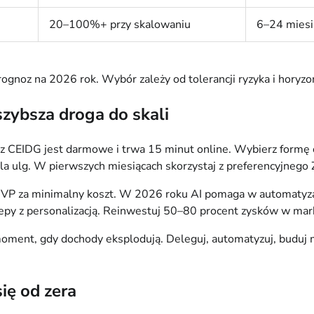
20–100%+ przy skalowaniu
6–24 miesi
gnoz na 2026 rok. Wybór zależy od tolerancji ryzyka i horyz
zybsza droga do skali
zez CEIDG jest darmowe i trwa 15 minut online. Wybierz formę 
la ulg. W pierwszych miesiącach skorzystaj z preferencyjnego Z
MVP za minimalny koszt. W 2026 roku AI pomaga w automatyzacji
klepy z personalizacją. Reinwestuj 50–80 procent zysków w mark
ment, gdy dochody eksplodują. Deleguj, automatyzuj, buduj mar
ię od zera