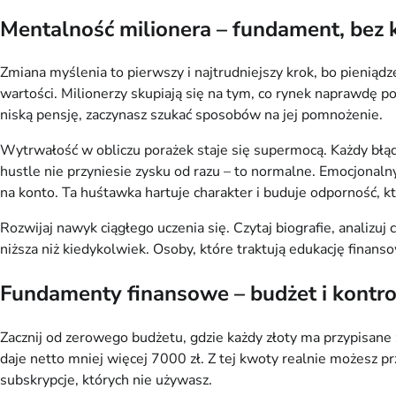
Mentalność milionera – fundament, bez k
Zmiana myślenia to pierwszy i najtrudniejszy krok, bo pieniądze
wartości. Milionerzy skupiają się na tym, co rynek naprawdę po
niską pensję, zaczynasz szukać sposobów na jej pomnożenie.
Wytrwałość w obliczu porażek staje się supermocą. Każdy błąd w
hustle nie przyniesie zysku od razu – to normalne. Emocjonaln
na konto. Ta huśtawka hartuje charakter i buduje odporność, kt
Rozwijaj nawyk ciągłego uczenia się. Czytaj biografie, analizu
niższa niż kiedykolwiek. Osoby, które traktują edukację finanso
Fundamenty finansowe – budżet i kontro
Zacznij od zerowego budżetu, gdzie każdy złoty ma przypisane
daje netto mniej więcej 7000 zł. Z tej kwoty realnie możesz p
subskrypcje, których nie używasz.