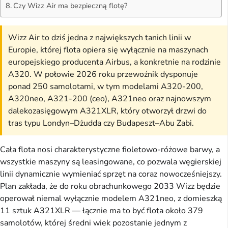
Czy Wizz Air ma bezpieczną flotę?
Wizz Air to dziś jedna z największych tanich linii w
Europie, której flota opiera się wyłącznie na maszynach
europejskiego producenta Airbus, a konkretnie na rodzinie
A320. W połowie 2026 roku przewoźnik dysponuje
ponad 250 samolotami, w tym modelami A320-200,
A320neo, A321-200 (ceo), A321neo oraz najnowszym
dalekozasięgowym A321XLR, który otworzył drzwi do
tras typu Londyn–Dżudda czy Budapeszt–Abu Zabi.
Cała flota nosi charakterystyczne fioletowo-różowe barwy, a
wszystkie maszyny są leasingowane, co pozwala węgierskiej
linii dynamicznie wymieniać sprzęt na coraz nowocześniejszy.
Plan zakłada, że do roku obrachunkowego 2033 Wizz będzie
operował niemal wyłącznie modelem A321neo, z domieszką
11 sztuk A321XLR — łącznie ma to być flota około 379
samolotów, której średni wiek pozostanie jednym z