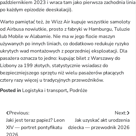
październikiem 2023 i wraca tam jako pierwsza zachodnia linia
po każdym epizodzie deeskalacji).
Warto pamiętać też, że Wizz Air kupuje wszystkie samoloty
od Airbusa nowiutkie, prosto z fabryki w Hamburgu, Tuluzie
lub Mobile w Alabamie. Nie ma w jego flocie maszyn
używanych po innych liniach, co dodatkowo redukuje ryzyko
ukrytych wad montażowych z poprzedniej eksploatacji. Dla
pasażera oznacza to jedno: kupując bilet z Warszawy do
Lizbony za 199 złotych, statystycznie wsiadasz do
bezpieczniejszego sprzętu niż wielu pasażerów płacących
cztery razy więcej u tradycyjnych przewoźników.
Posted in
Logistyka i transport
,
Podróże
Nawigacja
Previous:
Next:
Jaki jest teraz papież? Leon
Jak uzyskać akt urodzenia
wpisu
XIV — portret pontyfikatu
dziecka — przewodnik 2026
2026