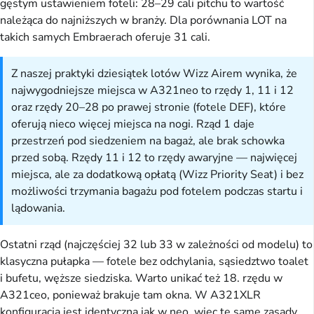
gęstym ustawieniem foteli: 28–29 cali pitchu to wartość
należąca do najniższych w branży. Dla porównania LOT na
takich samych Embraerach oferuje 31 cali.
Z naszej praktyki dziesiątek lotów Wizz Airem wynika, że
najwygodniejsze miejsca w A321neo to rzędy 1, 11 i 12
oraz rzędy 20–28 po prawej stronie (fotele DEF), które
oferują nieco więcej miejsca na nogi. Rząd 1 daje
przestrzeń pod siedzeniem na bagaż, ale brak schowka
przed sobą. Rzędy 11 i 12 to rzędy awaryjne — najwięcej
miejsca, ale za dodatkową opłatą (Wizz Priority Seat) i bez
możliwości trzymania bagażu pod fotelem podczas startu i
lądowania.
Ostatni rząd (najczęściej 32 lub 33 w zależności od modelu) to
klasyczna pułapka — fotele bez odchylania, sąsiedztwo toalet
i bufetu, węższe siedziska. Warto unikać też 18. rzędu w
A321ceo, ponieważ brakuje tam okna. W A321XLR
konfiguracja jest identyczna jak w neo, więc te same zasady