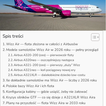
Spis treści
Wizz Air — flota złożona w całości z Airbusów
Modele samolotów Wizz Air w 2026 roku — pełny przegląd
Airbus A320-200 (ceo) — pierwowzór floty
Airbus A320neo — oszczędniejszy następca
Airbus A321-200 (ceo) — pierwszy „duży” Wizz
Airbus A321neo — koń pociągowy nowej ery
Airbus A321XLR — dalekobieżne dziecko low-costu
Ile dokładnie samolotów ma Wizz Air — liczby z 2026 roku
Polskie bazy Wizz Air i ich flota
Konfiguracja kabiny — gdzie usiąść, żeby nie żałować
Kryzys silników GTF — co się dzieje z A321XLR Wizz Aira
Plany na przyszłość — flota Wizz Aira w 2033 roku