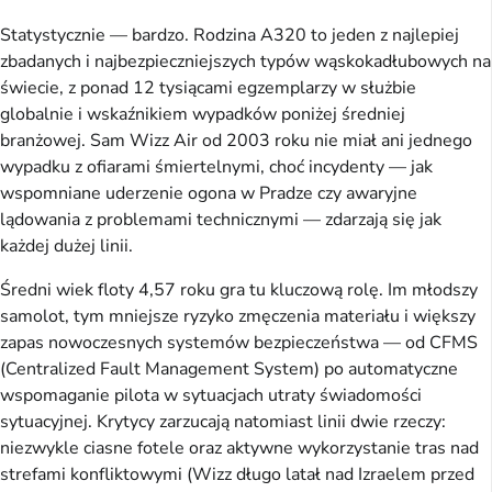
Statystycznie — bardzo. Rodzina A320 to jeden z najlepiej
zbadanych i najbezpieczniejszych typów wąskokadłubowych na
świecie, z ponad 12 tysiącami egzemplarzy w służbie
globalnie i wskaźnikiem wypadków poniżej średniej
branżowej. Sam Wizz Air od 2003 roku nie miał ani jednego
wypadku z ofiarami śmiertelnymi, choć incydenty — jak
wspomniane uderzenie ogona w Pradze czy awaryjne
lądowania z problemami technicznymi — zdarzają się jak
każdej dużej linii.
Średni wiek floty 4,57 roku gra tu kluczową rolę. Im młodszy
samolot, tym mniejsze ryzyko zmęczenia materiału i większy
zapas nowoczesnych systemów bezpieczeństwa — od CFMS
(Centralized Fault Management System) po automatyczne
wspomaganie pilota w sytuacjach utraty świadomości
sytuacyjnej. Krytycy zarzucają natomiast linii dwie rzeczy:
niezwykle ciasne fotele oraz aktywne wykorzystanie tras nad
strefami konfliktowymi (Wizz długo latał nad Izraelem przed