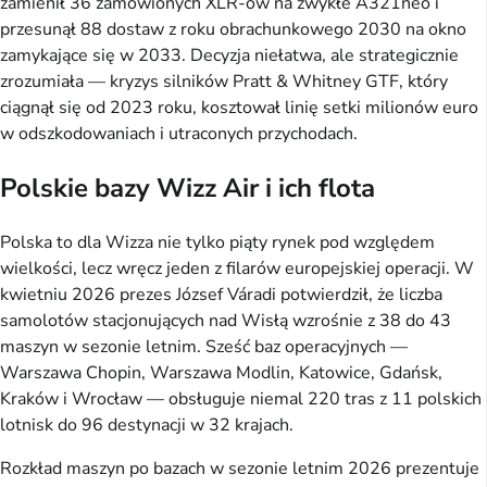
zamienił 36 zamówionych XLR-ów na zwykłe A321neo i
przesunął 88 dostaw z roku obrachunkowego 2030 na okno
zamykające się w 2033. Decyzja niełatwa, ale strategicznie
zrozumiała — kryzys silników Pratt & Whitney GTF, który
ciągnął się od 2023 roku, kosztował linię setki milionów euro
w odszkodowaniach i utraconych przychodach.
Polskie bazy Wizz Air i ich flota
Polska to dla Wizza nie tylko piąty rynek pod względem
wielkości, lecz wręcz jeden z filarów europejskiej operacji. W
kwietniu 2026 prezes József Váradi potwierdził, że liczba
samolotów stacjonujących nad Wisłą wzrośnie z 38 do 43
maszyn w sezonie letnim. Sześć baz operacyjnych —
Warszawa Chopin, Warszawa Modlin, Katowice, Gdańsk,
Kraków i Wrocław — obsługuje niemal 220 tras z 11 polskich
lotnisk do 96 destynacji w 32 krajach.
Rozkład maszyn po bazach w sezonie letnim 2026 prezentuje