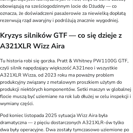
obowiązują na sześciogodzinnym locie do Dżuddy — co
oznacza, że doświadczeni pasażerowie za niewielką dopłatą
rezerwują rząd awaryjny i podróżują znacznie wygodniej.
Kryzys silników GTF — co się dzieje z
A321XLR Wizz Aira
Tu historia robi się gorzka. Pratt & Whitney PW1100G GTF,
czyli silnik napędzający większość A321neo i wszystkie
A321XLR Wizza, od 2023 roku ma poważny problem
produkcyjny związany z metalowym proszkiem użytym do
produkcji niektórych komponentów. Setki maszyn w globalnej
flocie muszą być uziemiane na rok lub dłużej w celu inspekcji i
wymiany części.
Pod koniec listopada 2025 sytuacja Wizz Aira była
dramatyczna — z pięciu dostarczonych A321XLR-ów tylko
dwa były operacyjne. Dwa zostały tymczasowo uziemione po