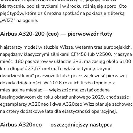
identycznie, pod skrzydłami i w środku różnią się sporo. Oto
pięć typów, które dziś można spotkać na pokładzie z literką
„W!ZZ” na ogonie.
Airbus A320-200 (ceo) — pierwowzór floty
Najstarszy model w służbie Wizza, weteran tras europejskich,
napędzany klasycznymi silnikami CFM56 lub V2500. Maszyna
mieści 180 pasażerów w układzie 3+3, ma zasięg około 6100
km i długość 37,57 metra. To właśnie tymi „starymi
dwudziestkami” przewoźnik latał przez większość pierwszej
dekady działalności. W 2026 roku ich liczba topnieje z
miesiąca na miesiąc — większość ma zostać oddana
leasingodawcom do roku obrachunkowego 2029, choć sześć
egzemplarzy A320neo i dwa A320ceo Wizz planuje zachować
na cztery dodatkowe lata dla elastyczności operacyjnej.
Airbus A320neo — oszczędniejszy następca