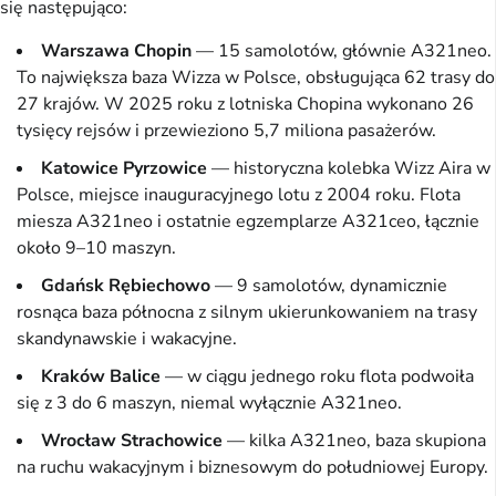
się następująco:
Warszawa Chopin
— 15 samolotów, głównie A321neo.
To największa baza Wizza w Polsce, obsługująca 62 trasy do
27 krajów. W 2025 roku z lotniska Chopina wykonano 26
tysięcy rejsów i przewieziono 5,7 miliona pasażerów.
Katowice Pyrzowice
— historyczna kolebka Wizz Aira w
Polsce, miejsce inauguracyjnego lotu z 2004 roku. Flota
miesza A321neo i ostatnie egzemplarze A321ceo, łącznie
około 9–10 maszyn.
Gdańsk Rębiechowo
— 9 samolotów, dynamicznie
rosnąca baza północna z silnym ukierunkowaniem na trasy
skandynawskie i wakacyjne.
Kraków Balice
— w ciągu jednego roku flota podwoiła
się z 3 do 6 maszyn, niemal wyłącznie A321neo.
Wrocław Strachowice
— kilka A321neo, baza skupiona
na ruchu wakacyjnym i biznesowym do południowej Europy.