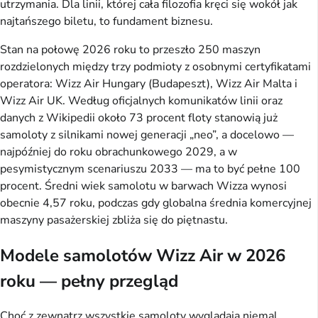
utrzymania. Dla linii, której cała filozofia kręci się wokół jak
najtańszego biletu, to fundament biznesu.
Stan na połowę 2026 roku to przeszło 250 maszyn
rozdzielonych między trzy podmioty z osobnymi certyfikatami
operatora: Wizz Air Hungary (Budapeszt), Wizz Air Malta i
Wizz Air UK. Według oficjalnych komunikatów linii oraz
danych z Wikipedii około 73 procent floty stanowią już
samoloty z silnikami nowej generacji „neo”, a docelowo —
najpóźniej do roku obrachunkowego 2029, a w
pesymistycznym scenariuszu 2033 — ma to być pełne 100
procent. Średni wiek samolotu w barwach Wizza wynosi
obecnie 4,57 roku, podczas gdy globalna średnia komercyjnej
maszyny pasażerskiej zbliża się do piętnastu.
Modele samolotów Wizz Air w 2026
roku — pełny przegląd
Choć z zewnątrz wszystkie samoloty wyglądają niemal