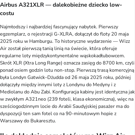
Airbus A321XLR — dalekobieżne dziecko low-
costu
Najmłodszy i najbardziej fascynujący nabytek. Pierwszy
egzemplarz, o rejestracji G-XLRA, dołączył do floty 20 maja
2025 roku w Hamburgu. To historyczne wydarzenie — Wizz
Air został pierwszą tanią linią na świecie, która oferuje
regularne loty międzykontynentalne wąskokadłubowcem.
Skrót XLR (Xtra Long Range) oznacza zasięg do 8700 km, czyli
ponad osiem godzin lotu non-stop. Pierwszą trasą komercyjną
była Londyn Gatwick–Dżudda od 26 maja 2025 roku, później
dołączyły między innymi loty z Londynu do Medyny i z
Mediolanu do Abu Zabi. Konfiguracja kabiny jest identyczna jak
w zwykłym A321neo (239 foteli, klasa ekonomiczna), więc na
sześciogodzinnym locie do Arabii Saudyjskiej pasażer ma do
dyspozycji ten sam fotel co na 90-minutowym hopie z
Warszawy do Bukaresztu.