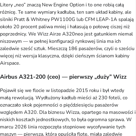
Litery „neo” znaczą New Engine Option i to one robią całą
różnicę. Te same wymiary kadłuba, ten sam układ kabiny, ale
silniki Pratt & Whitney PW1100G lub CFM LEAP-1A spalają
około 20 procent paliwa mniej i hałasują o połowę ciszej niż
poprzednicy. We Wizz Airze A320neo jest gatunkiem niemal
niszowym — w pełnej konfiguracji rynkowej linia ma ich
zaledwie sześć sztuk. Mieszczą 186 pasażerów, czyli o sześciu
więcej niż wersja klasyczna, dzięki cieńszym ścianom kabiny
Airspace.
Airbus A321-200 (ceo) — pierwszy „duży” Wizz
Pojawił się we flocie w listopadzie 2015 roku i był wtedy
małą rewolucją. Wydłużony kadłub mieści aż 230 foteli, co
oznaczało skok pojemności o pięćdziesięciu pasażerów
względem A320. Dla biznesu Wizza, opartego na masowości i
niskich kosztach jednostkowych, to była ogromna sprawa. W
marcu 2026 linia rozpoczęła stopniowe wycofywanie tych
maszyn — pierwsza, która opuściła flotę, miała zaledwie