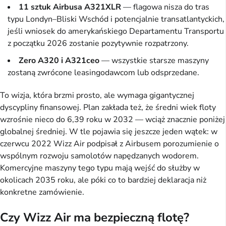
11 sztuk Airbusa A321XLR
— flagowa nisza do tras
typu Londyn–Bliski Wschód i potencjalnie transatlantyckich,
jeśli wniosek do amerykańskiego Departamentu Transportu
z początku 2026 zostanie pozytywnie rozpatrzony.
Zero A320 i A321ceo
— wszystkie starsze maszyny
zostaną zwrócone leasingodawcom lub odsprzedane.
To wizja, która brzmi prosto, ale wymaga gigantycznej
dyscypliny finansowej. Plan zakłada też, że średni wiek floty
wzrośnie nieco do 6,39 roku w 2032 — wciąż znacznie poniżej
globalnej średniej. W tle pojawia się jeszcze jeden wątek: w
czerwcu 2022 Wizz Air podpisał z Airbusem porozumienie o
wspólnym rozwoju samolotów napędzanych wodorem.
Komercyjne maszyny tego typu mają wejść do służby w
okolicach 2035 roku, ale póki co to bardziej deklaracja niż
konkretne zamówienie.
Czy Wizz Air ma bezpieczną flotę?