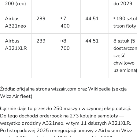
200 (ceo)
do 2029
Airbus
239
≈7
44,51
≈190 sztu
A321neo
400
trzon floty
Airbus
239
≈8
44,51
8 sztuk (5
A321XLR
700
dostarczon
część
chwilowo
uziemiona
Źródła: oficjalna strona wizzair.com oraz Wikipedia (sekcja
Wizz Air fleet).
Łącznie daje to przeszło 250 maszyn w czynnej eksploatacji.
Do tego dochodzi orderbook na 273 kolejne samoloty —
wszystko z rodziny A321neo, w tym 11 dalszych A321XLR.
Po listopadowej 2025 renegocjacji umowy z Airbusem Wizz