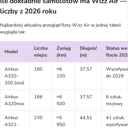
Ile dokładnie samolotów ma Wizz Air —
liczby z 2026 roku
Najbardziej aktualny przegląd floty Wizz Air w jednej tabeli
wygląda tak:
Liczba
Zasięg
Długość
Status we
Model
miejsc
(km)
(m)
flocie 20
Airbus
180
≈6
37,57
Wycofywa
A320-
100
do 2029
200 (ceo)
Airbus
186
≈6
37,57
6 sztuk,
A320neo
500
niszowy
Airbus
230
≈5
44,51
41 sztuk,
A321-
950
wycofywa