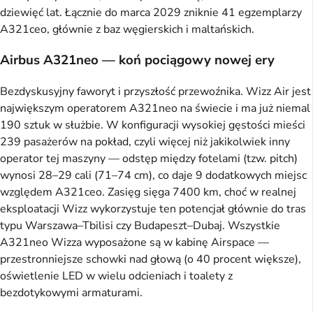
dziewięć lat. Łącznie do marca 2029 zniknie 41 egzemplarzy
A321ceo, głównie z baz węgierskich i maltańskich.
Airbus A321neo — koń pociągowy nowej ery
Bezdyskusyjny faworyt i przyszłość przewoźnika. Wizz Air jest
największym operatorem A321neo na świecie i ma już niemal
190 sztuk w służbie. W konfiguracji wysokiej gęstości mieści
239 pasażerów na pokład, czyli więcej niż jakikolwiek inny
operator tej maszyny — odstęp między fotelami (tzw. pitch)
wynosi 28–29 cali (71–74 cm), co daje 9 dodatkowych miejsc
względem A321ceo. Zasięg sięga 7400 km, choć w realnej
eksploatacji Wizz wykorzystuje ten potencjał głównie do tras
typu Warszawa–Tbilisi czy Budapeszt–Dubaj. Wszystkie
A321neo Wizza wyposażone są w kabinę Airspace —
przestronniejsze schowki nad głową (o 40 procent większe),
oświetlenie LED w wielu odcieniach i toalety z
bezdotykowymi armaturami.