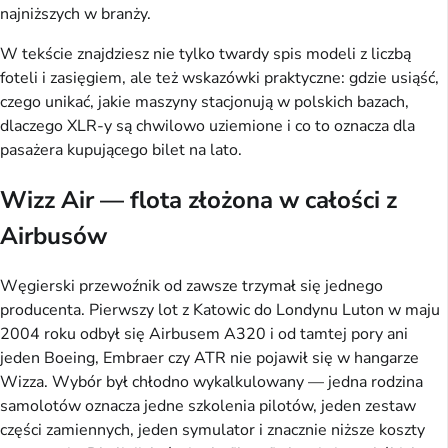
najniższych w branży.
W tekście znajdziesz nie tylko twardy spis modeli z liczbą
foteli i zasięgiem, ale też wskazówki praktyczne: gdzie usiąść,
czego unikać, jakie maszyny stacjonują w polskich bazach,
dlaczego XLR-y są chwilowo uziemione i co to oznacza dla
pasażera kupującego bilet na lato.
Wizz Air — flota złożona w całości z
Airbusów
Węgierski przewoźnik od zawsze trzymał się jednego
producenta. Pierwszy lot z Katowic do Londynu Luton w maju
2004 roku odbył się Airbusem A320 i od tamtej pory ani
jeden Boeing, Embraer czy ATR nie pojawił się w hangarze
Wizza. Wybór był chłodno wykalkulowany — jedna rodzina
samolotów oznacza jedne szkolenia pilotów, jeden zestaw
części zamiennych, jeden symulator i znacznie niższe koszty