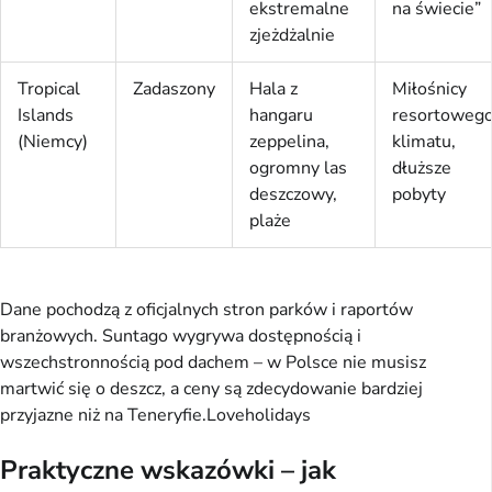
ekstremalne
na świecie”
zjeżdżalnie
Tropical
Zadaszony
Hala z
Miłośnicy
Islands
hangaru
resortoweg
(Niemcy)
zeppelina,
klimatu,
ogromny las
dłuższe
deszczowy,
pobyty
plaże
Dane pochodzą z oficjalnych stron parków i raportów
branżowych. Suntago wygrywa dostępnością i
wszechstronnością pod dachem – w Polsce nie musisz
martwić się o deszcz, a ceny są zdecydowanie bardziej
przyjazne niż na Teneryfie.⁠Loveholidays
Praktyczne wskazówki – jak