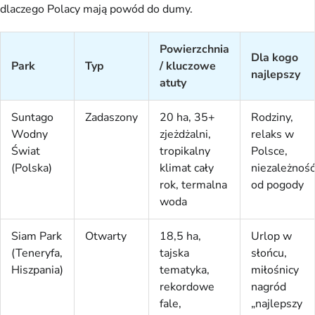
dlaczego Polacy mają powód do dumy.
Powierzchnia
Dla kogo
Park
Typ
/ kluczowe
najlepszy
atuty
Suntago
Zadaszony
20 ha, 35+
Rodziny,
Wodny
zjeżdżalni,
relaks w
Świat
tropikalny
Polsce,
(Polska)
klimat cały
niezależność
rok, termalna
od pogody
woda
Siam Park
Otwarty
18,5 ha,
Urlop w
(Teneryfa,
tajska
słońcu,
Hiszpania)
tematyka,
miłośnicy
rekordowe
nagród
fale,
„najlepszy