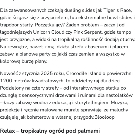
Dla zaawansowanych czekają dueling slides jak Tiger’s Race,
gdzie ścigasz się z przyjacielem, lub ekstremalne bowl slides i
trapdoor starty. Początkujący? Żaden problem – zacznij od
łagodniejszych Unicorn Cloud czy Pink Serpent, gdzie tempo
jest przyjazne, a widoki na tropikalną roślinność dodają otuchy.
Na zewnątrz, nawet zimą, działa strefa z basenami i placem
zabaw, a pianowe party co jakiś czas zamienia wszystko w
kolorową burzę piany.
Nowość z stycznia 2025 roku, Crocodile Island o powierzchni
1200 metrów kwadratowych, to oddzielny raj dla dzieci.
Podzielony na cztery strefy – od interaktywnego statku po
dżunglę z sensorycznymi drzewami i ruinami dla nastolatków
– łączy zabawę wodną z edukacją i storytellingiem. Muzyka,
projekcje i ręcznie malowane murale sprawiają, że maluchy
czują się jak bohaterowie własnej przygody.⁠Blooloop
Relax – tropikalny ogród pod palmami