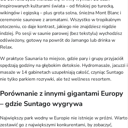
inspirowanych kulturami świata – od fińskiej po turecką,
wikingów i egipską – plus grota solna, śnieżna Mont Blanc i
ceremonie saunowe z aromatami. Wszystko w tropikalnym
otoczeniu, co daje kontrast, jakiego nie znajdziesz nigdzie
indziej. Po sesji w saunie parowej (bez tekstylu) wychodzisz
odświeżony, gotowy na powrót do Jamango lub drinka w
Relax.
W praktyce Saunaria to miejsce, gdzie pary i grupy przyjaciół
spędzają godziny na głębokim detoksie. Hydromasaże, jacuzzi i
masaże w 14 gabinetach uzupełniają całość, czyniąc Suntago
nie tylko parkiem rozrywki, ale też wellness resortem.
Porównanie z innymi gigantami Europy
– gdzie Suntago wygrywa
Największy park wodny w Europie nie istnieje w próżni. Warto
zestawić go z największymi konkurentami, by zobaczyć,