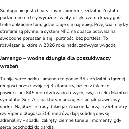
Suntago nie jest chaotycznym zbiorem zjeżdżalni. Zostało
podzielone na trzy wyraźne światy, dzięki czemu każdy gość
trafia dokładnie tam, gdzie czuje się najlepiej. Przejścia między
strefami są płynne, a system NFC na opasce pozwala na
swobodne poruszanie się i płatności bez portfela. To
rozwiązanie, które w 2026 roku nadal zachwyca wygodą.
Jamango – wodna dżungla dla poszukiwaczy
wrażeń
Tu bije serce parku. Jamango to ponad 35 zjeżdżalni o łącznej
długości przekraczającej 3 kilometry, basen z falami o
powierzchni 845 metrów kwadratowych, rwąca rzeka Mamba i
symulator Surf Air, na którym poczujesz się jak prawdziwy
surfer. Najdłuższe trasy, takie jak Anaconda licząca 294 metry
czy Viper o długości 256 metrów, dają solidną dawkę
adrenaliny – spadki, zakręty, ciemne tunele i momenty, gdy
serce podchodzi do gardła.