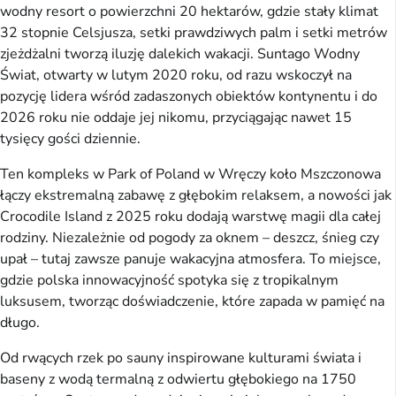
wodny resort o powierzchni 20 hektarów, gdzie stały klimat
32 stopnie Celsjusza, setki prawdziwych palm i setki metrów
zjeżdżalni tworzą iluzję dalekich wakacji. Suntago Wodny
Świat, otwarty w lutym 2020 roku, od razu wskoczył na
pozycję lidera wśród zadaszonych obiektów kontynentu i do
2026 roku nie oddaje jej nikomu, przyciągając nawet 15
tysięcy gości dziennie.
Ten kompleks w Park of Poland w Wręczy koło Mszczonowa
łączy ekstremalną zabawę z głębokim relaksem, a nowości jak
Crocodile Island z 2025 roku dodają warstwę magii dla całej
rodziny. Niezależnie od pogody za oknem – deszcz, śnieg czy
upał – tutaj zawsze panuje wakacyjna atmosfera. To miejsce,
gdzie polska innowacyjność spotyka się z tropikalnym
luksusem, tworząc doświadczenie, które zapada w pamięć na
długo.
Od rwących rzek po sauny inspirowane kulturami świata i
baseny z wodą termalną z odwiertu głębokiego na 1750