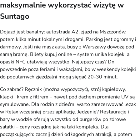
maksymalnie wykorzystać wizytę w
Suntago
Dojazd jest banalny: autostrada A2, zjazd na Mszczonów,
potem kilka minut lokalnymi drogami. Parking jest ogromny i
darmowy. Jeśli nie masz auta, busy z Warszawy dowożą pod
samą bramę. Bilety kupuj online – system unika kolejek, a
opaski NFC ułatwiają wszystko. Najlepszy czas? Dni
powszednie poza feriami i wakacjami, bo w weekendy kolejki
do popularnych zjeżdżalni mogą sięgać 20-30 minut.
Co zabrać? Ręcznik (można wypożyczyć), strój kąpielowy,
klapki i krem z filtrem – nawet pod dachem promienie UV są
symulowane. Dla rodzin z dziećmi warto zarezerwować leżak
w Relax wcześniej przez aplikację. Jedzenie? Restauracje i
bary w wodzie oferują wszystko od burgerów po zdrowe
sałatki – ceny rozsądne jak na taki kompleks. Dla
początkujących: zacznij dzień od łagodnych atrakcji, a potem