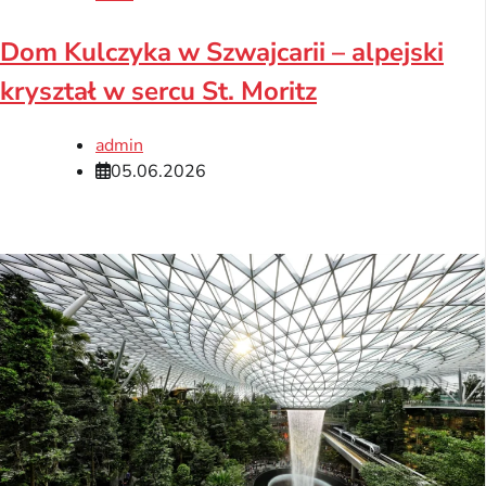
Dom Kulczyka w Szwajcarii – alpejski
kryształ w sercu St. Moritz
admin
05.06.2026