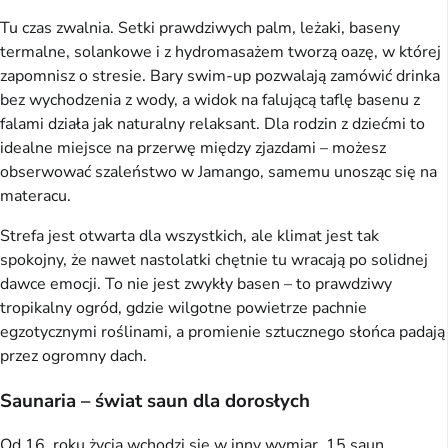
Tu czas zwalnia. Setki prawdziwych palm, leżaki, baseny
termalne, solankowe i z hydromasażem tworzą oazę, w której
zapomnisz o stresie. Bary swim-up pozwalają zamówić drinka
bez wychodzenia z wody, a widok na falującą taflę basenu z
falami działa jak naturalny relaksant. Dla rodzin z dziećmi to
idealne miejsce na przerwę między zjazdami – możesz
obserwować szaleństwo w Jamango, samemu unosząc się na
materacu.
Strefa jest otwarta dla wszystkich, ale klimat jest tak
spokojny, że nawet nastolatki chętnie tu wracają po solidnej
dawce emocji. To nie jest zwykły basen – to prawdziwy
tropikalny ogród, gdzie wilgotne powietrze pachnie
egzotycznymi roślinami, a promienie sztucznego słońca padają
przez ogromny dach.
Saunaria – świat saun dla dorosłych
Od 16. roku życia wchodzi się w inny wymiar. 15 saun