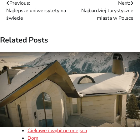
Nawigacja
Previous:
Next:
Najlepsze uniwersytety na
Najbardziej turystyczne
wpisu
świecie
miasta w Polsce
Related Posts
Ciekawe i wybitne miejsca
Dom