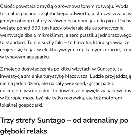
Całość powstała z myślą o zrównoważonym rozwoju. Woda
termalna pochodzi z głębokiego odwiertu, jest oczyszczana w
jednym obiegu i służy zarówno basenom, jak i do picia. Dachy
ważące ponad 500 ton każdy otwierają się automatycznie,
wentylacja dba o mikroklimat, a zero plastiku jednorazowego
to standard. To nie suchy fakt – to filozofia, która sprawia, że
czujesz się tu jak w ekskluzywnym tropikalnym kurorcie, a nie
w typowym aquaparku.
Z mojego doświadczenia po kilku wizytach w Suntago, ta
inwestycja zmieniła turystykę Mazowsza. Ludzie przyjeżdżają
nie na jeden dzień, ale na cały weekend, łącząc park z
noclegiem wśród palm. To dowód, że największy park wodny
w Europie może być nie tylko rozrywką, ale też motorem
lokalnej gospodarki.
Trzy strefy Suntago – od adrenaliny po
głęboki relaks