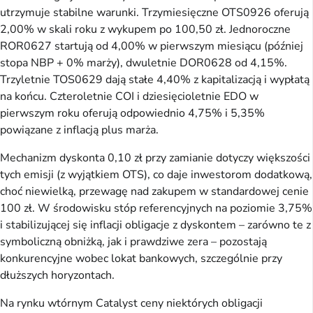
utrzymuje stabilne warunki. Trzymiesięczne OTS0926 oferują
2,00% w skali roku z wykupem po 100,50 zł. Jednoroczne
ROR0627 startują od 4,00% w pierwszym miesiącu (później
stopa NBP + 0% marży), dwuletnie DOR0628 od 4,15%.
Trzyletnie TOS0629 dają stałe 4,40% z kapitalizacją i wypłatą
na końcu. Czteroletnie COI i dziesięcioletnie EDO w
pierwszym roku oferują odpowiednio 4,75% i 5,35%
powiązane z inflacją plus marża.
Mechanizm dyskonta 0,10 zł przy zamianie dotyczy większości
tych emisji (z wyjątkiem OTS), co daje inwestorom dodatkową,
choć niewielką, przewagę nad zakupem w standardowej cenie
100 zł. W środowisku stóp referencyjnych na poziomie 3,75%
i stabilizującej się inflacji obligacje z dyskontem – zarówno te z
symboliczną obniżką, jak i prawdziwe zera – pozostają
konkurencyjne wobec lokat bankowych, szczególnie przy
dłuższych horyzontach.
Na rynku wtórnym Catalyst ceny niektórych obligacji