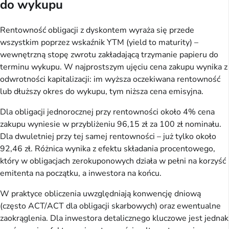
do wykupu
Rentowność obligacji z dyskontem wyraża się przede
wszystkim poprzez wskaźnik YTM (yield to maturity) –
wewnętrzną stopę zwrotu zakładającą trzymanie papieru do
terminu wykupu. W najprostszym ujęciu cena zakupu wynika z
odwrotności kapitalizacji: im wyższa oczekiwana rentowność
lub dłuższy okres do wykupu, tym niższa cena emisyjna.
Dla obligacji jednorocznej przy rentowności około 4% cena
zakupu wyniesie w przybliżeniu 96,15 zł za 100 zł nominału.
Dla dwuletniej przy tej samej rentowności – już tylko około
92,46 zł. Różnica wynika z efektu składania procentowego,
który w obligacjach zerokuponowych działa w pełni na korzyść
emitenta na początku, a inwestora na końcu.
W praktyce obliczenia uwzględniają konwencję dniową
(często ACT/ACT dla obligacji skarbowych) oraz ewentualne
zaokrąglenia. Dla inwestora detalicznego kluczowe jest jednak