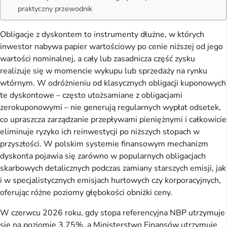
praktyczny przewodnik
Obligacje z dyskontem to instrumenty dłużne, w których
inwestor nabywa papier wartościowy po cenie niższej od jego
wartości nominalnej, a cały lub zasadnicza część zysku
realizuje się w momencie wykupu lub sprzedaży na rynku
wtórnym. W odróżnieniu od klasycznych obligacji kuponowych
te dyskontowe – często utożsamiane z obligacjami
zerokuponowymi – nie generują regularnych wypłat odsetek,
co upraszcza zarządzanie przepływami pieniężnymi i całkowicie
eliminuje ryzyko ich reinwestycji po niższych stopach w
przyszłości. W polskim systemie finansowym mechanizm
dyskonta pojawia się zarówno w popularnych obligacjach
skarbowych detalicznych podczas zamiany starszych emisji, jak
i w specjalistycznych emisjach hurtowych czy korporacyjnych,
oferując różne poziomy głębokości obniżki ceny.
W czerwcu 2026 roku, gdy stopa referencyjna NBP utrzymuje
się na poziomie 3,75%, a Ministerstwo Finansów utrzymuje