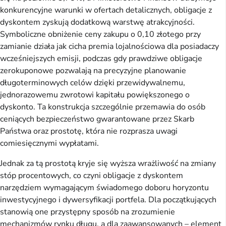
konkurencyjne warunki w ofertach detalicznych, obligacje z
dyskontem zyskują dodatkową warstwę atrakcyjności.
Symboliczne obniżenie ceny zakupu o 0,10 złotego przy
zamianie działa jak cicha premia lojalnościowa dla posiadaczy
wcześniejszych emisji, podczas gdy prawdziwe obligacje
zerokuponowe pozwalają na precyzyjne planowanie
długoterminowych celów dzięki przewidywalnemu,
jednorazowemu zwrotowi kapitału powiększonego o
dyskonto. Ta konstrukcja szczególnie przemawia do osób
ceniących bezpieczeństwo gwarantowane przez Skarb
Państwa oraz prostotę, która nie rozprasza uwagi
comiesięcznymi wypłatami.
Jednak za tą prostotą kryje się wyższa wrażliwość na zmiany
stóp procentowych, co czyni obligacje z dyskontem
narzędziem wymagającym świadomego doboru horyzontu
inwestycyjnego i dywersyfikacji portfela. Dla początkujących
stanowią one przystępny sposób na zrozumienie
mechanizmów rynku długu, a dla zaawansowanych – element