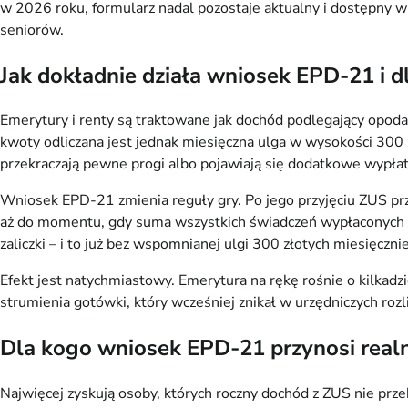
w 2026 roku, formularz nadal pozostaje aktualny i dostępny w 
seniorów.
Jak dokładnie działa wniosek EPD-21 i d
Emerytury i renty są traktowane jak dochód podlegający opod
kwoty odliczana jest jednak miesięczna ulga w wysokości 300 z
przekraczają pewne progi albo pojawiają się dodatkowe wypłaty j
Wniosek EPD-21 zmienia reguły gry. Po jego przyjęciu ZUS prz
aż do momentu, gdy suma wszystkich świadczeń wypłaconych w 
zaliczki – i to już bez wspomnianej ulgi 300 złotych miesięcznie
Efekt jest natychmiastowy. Emerytura na rękę rośnie o kilkadzie
strumienia gotówki, który wcześniej znikał w urzędniczych rozl
Dla kogo wniosek EPD-21 przynosi realn
Najwięcej zyskują osoby, których roczny dochód z ZUS nie prze