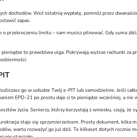
ych dochodów. Weź ostatnią wypłatę, pomnóż przez dwanaście, d
zostawić zapas.
 o przekroczeniu limitu – sam musisz pilnować. Gdy suma zbliż
e pieniądze to prawdziwa ulga. Pokrywają wyższe rachunki za prą
codzienności.
PIT
iczasz go w usłudze Twój e-PIT lub samodzielnie. Jeśli całko
chanizm EPD-21 po prostu daje ci te pieniądze wcześniej, a nie 
osztów życia. Seniorzy, którzy korzystają z wniosku, czują, że s
okracja staje się sprzymierzeńcem. Prosty dokument, kilka minu
odów, warto rozważyć go już dziś. Te kilkaset złotych rocznie 
j nie starczało.