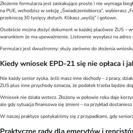
Złożenie formularza jest zaskakująco proste i nie wymaga bie
na PUE, wchodzisz w sekcję „Świadczeniobiorca”, wybierasz „
przekroczą 30 tysięcy złotych. Klikasz „wyślij” i gotowe.
Osobiście można złożyć dokument w każdej placówce ZUS – wyst
warunkiem że ma upoważnienie. Listownie wysyłasz na adres s
Formularz jest dwustronny: służy zarówno do złożenia wniosku,
Kiedy wniosek EPD-21 się nie opłaca i j
Nie każdy senior zyska. Jeśli masz inne dochody – z pracy, dzi
ZUS plus inne przychody oznacza, że podatek trzeba będzie do
Wniosek nie działa wstecz. Złożony w połowie roku daje korzyś
ale gdy sytuacja finansowa się zmieni – na przykład dostanies
W naszej praktyce spotykaliśmy się z przypadkami, gdy seniorz
Praktyczne rady dla emerytów i rencist