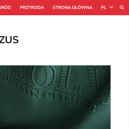
GRÓD
PRZYRODA
STRONA GŁÓWNA
PL
Uk
 ZUS
Ru
Pl