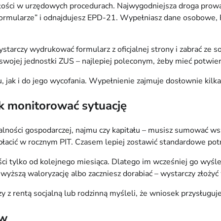
głości w urzędowych procedurach. Najwygodniejsza droga prowa
Formularze” i odnajdujesz EPD-21. Wypełniasz dane osobowe, 
arczy wydrukować formularz z oficjalnej strony i zabrać ze s
wojej jednostki ZUS – najlepiej poleconym, żeby mieć potwier
 jak i do jego wycofania. Wypełnienie zajmuje dosłownie kilka
ak monitorować sytuację
ałalności gospodarczej, najmu czy kapitału – musisz sumować ws
płacić w rocznym PIT. Czasem lepiej zostawić standardowe potr
ci tylko od kolejnego miesiąca. Dlatego im wcześniej go wyśles
z wyższą waloryzację albo zaczniesz dorabiać – wystarczy złoż
y z rentą socjalną lub rodzinną myśleli, że wniosek przysługuj
ów