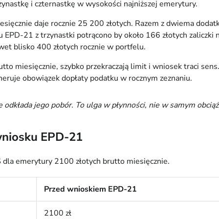
rzynastkę i czternastkę w wysokości najniższej emerytury.
sięcznie daje rocznie 25 200 złotych. Razem z dwiema dodatk
 EPD-21 z trzynastki potrącono by około 166 złotych zaliczki n
wet blisko 400 złotych rocznie w portfelu.
o miesięcznie, szybko przekraczają limit i wniosek traci sens.
neruje obowiązek dopłaty podatku w rocznym zeznaniu.
e odkłada jego pobór. To ulga w płynności, nie w samym obciąż
 wniosku EPD-21
 dla emerytury 2100 złotych brutto miesięcznie.
Przed wnioskiem EPD-21
2100 zł