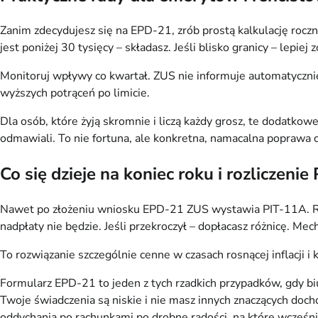
Zanim zdecydujesz się na EPD-21, zrób prostą kalkulację roczn
jest poniżej 30 tysięcy – składasz. Jeśli blisko granicy – lepiej 
Monitoruj wpływy co kwartał. ZUS nie informuje automatycznie
wyższych potrąceń po limicie.
Dla osób, które żyją skromnie i liczą każdy grosz, te dodatkow
odmawiali. To nie fortuna, ale konkretna, namacalna poprawa 
Co się dzieje na koniec roku i rozliczenie 
Nawet po złożeniu wniosku EPD-21 ZUS wystawia PIT-11A. Rozl
nadpłaty nie będzie. Jeśli przekroczył – dopłacasz różnicę. Me
To rozwiązanie szczególnie cenne w czasach rosnącej inflacji i k
Formularz EPD-21 to jeden z tych rzadkich przypadków, gdy biur
Twoje świadczenia są niskie i nie masz innych znaczących doch
oddychania po rachunkami po drobne radości, na które wcześnie