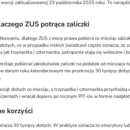
wersji zaktualizowanej 23 października 2025 roku. To narzędzie
laczego ZUS potrąca zaliczki
atkowaniu, dlatego ZUS z mocy prawa pobiera co miesiąc zalic
łotych, co w przypadku niskich świadczeń często oznacza, że z
ak trzynastka i czternastka, potrącenia stają się widoczne i bo
estaje pobierać jakiekolwiek zaliczki na podatek od miesiąca 
danym roku kalendarzowym nie przekroczy 30 tysięcy złotych b
.
siąt złotych co miesiąc, a trzynastka i czternastka przychodzą 
iczeniach i wracał dopiero po rocznym PIT-cie w formie nadpłat
e korzyści
kracza 30 tysięcy złotych. W praktyce oznacza to emerytury lu