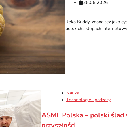
26.06.2026
Ręka Buddy, znana też jako cy
polskich sklepach internetowy
Nauka
Technologie i gadżety
ASML Polska – polski ślad 
przyszłości