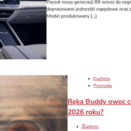
Passat nowy generacji B9 wnosi do segm
dopracowane jednostki napędowe oraz cyf
Model produkowany […]
Kuchnia
Przyroda
Ręka Buddy owoc cen
2026 roku?
admin