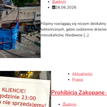
admin
26.06.2026
Filipiny rozciągają się niczym delikatn
tektonicznych, gdzie codzienne drżeni
mieszkańców. Niedawne […]
Aktualności
Prawo
Prohibicja Zakopane
admin