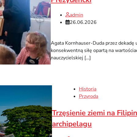
admin
26.06.2026
Agata Kornhauser-Duda przez dekadę uos
konsekwentną siłę opartą na wartościach
nauczycielskiej […]
Historia
Przyroda
Trzęsienie ziemi na Filipi
archipelagu