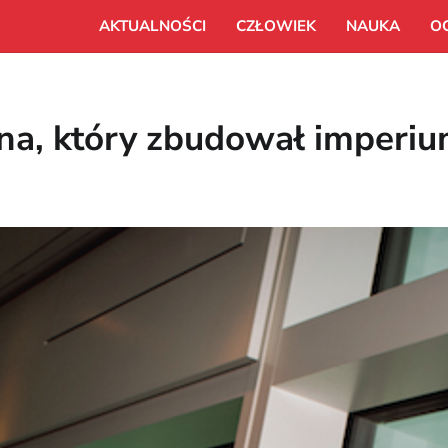
AKTUALNOŚCI
CZŁOWIEK
NAUKA
O
ina, który zbudował imperi