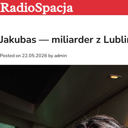
RadioSpacja
Skip
to
content
Jakubas — miliarder z Lubl
Posted on
22.05.2026
by
admin