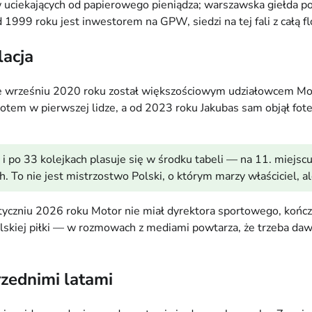
ciekających od papierowego pieniądza; warszawska giełda po l
999 roku jest inwestorem na GPW, siedzi na tej fali z całą flo
lacja
e wrześniu 2020 roku został większościowym udziałowcem Moto
wrotem w pierwszej lidze, a od 2023 roku Jakubas sam objął fote
po 33 kolejkach plasuje się w środku tabeli — na 11. miejscu 
 To nie jest mistrzostwo Polski, o którym marzy właściciel, al
styczniu 2026 roku Motor nie miał dyrektora sportowego, końc
skiej piłki — w rozmowach z mediami powtarza, że trzeba dawać
zednimi latami