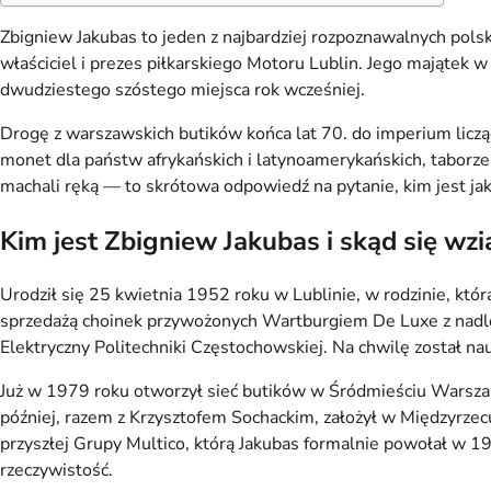
Zbigniew Jakubas to jeden z najbardziej rozpoznawalnych pols
właściciel i prezes piłkarskiego Motoru Lublin. Jego majątek
dwudziestego szóstego miejsca rok wcześniej.
Drogę z warszawskich butików końca lat 70. do imperium licząc
monet dla państw afrykańskich i latynoamerykańskich, taborze
machali ręką — to skrótowa odpowiedź na pytanie, kim jest jak
Kim jest Zbigniew Jakubas i skąd się wzi
Urodził się 25 kwietnia 1952 roku w Lublinie, w rodzinie, któr
sprzedażą choinek przywożonych Wartburgiem De Luxe z nad
Elektryczny Politechniki Częstochowskiej. Na chwilę został n
Już w 1979 roku otworzył sieć butików w Śródmieściu Warsza
później, razem z Krzysztofem Sochackim, założył w Międzyrzecu
przyszłej Grupy Multico, którą Jakubas formalnie powołał w 
rzeczywistość.