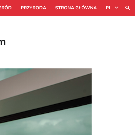
GRÓD
PRZYRODA
STRONA GŁÓWNA
PL
Uk
um
Ru
Pl