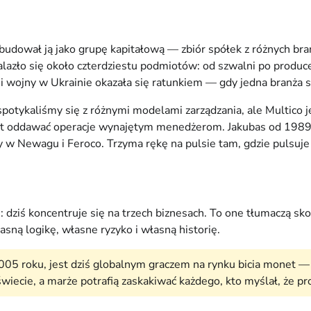
udował ją jako grupę kapitałową — zbiór spółek z różnych branż
nalazło się około czterdziestu podmiotów: od szwalni po prod
 wojny w Ukrainie okazała się ratunkiem — gdy jedna branża st
otykaliśmy się z różnymi modelami zarządzania, ale Multico je
ast oddawać operacje wynajętym menedżerom. Jakubas od 198
 w Newagu i Feroco. Trzyma rękę na pulsie tam, gdzie pulsuje 
dziś koncentruje się na trzech biznesach. To one tłumaczą s
asną logikę, własne ryzyko i własną historię.
005 roku, jest dziś globalnym graczem na rynku bicia monet — 
iecie, a marże potrafią zaskakiwać każdego, kto myślał, że pr