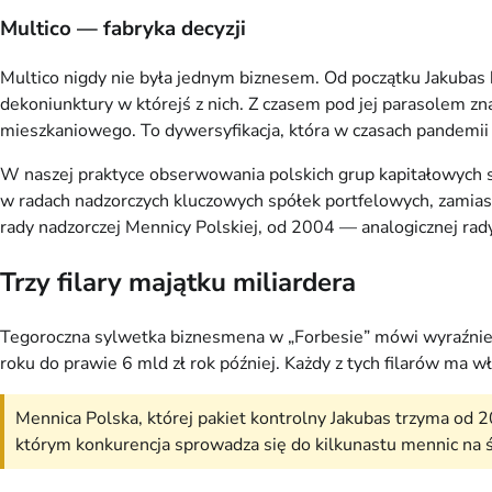
Multico — fabryka decyzji
Multico nigdy nie była jednym biznesem. Od początku Jakubas b
dekoniunktury w którejś z nich. Z czasem pod jej parasolem z
mieszkaniowego. To dywersyfikacja, która w czasach pandemii i
W naszej praktyce obserwowania polskich grup kapitałowych sp
w radach nadzorczych kluczowych spółek portfelowych, zami
rady nadzorczej Mennicy Polskiej, od 2004 — analogicznej rady
Trzy filary majątku miliardera
Tegoroczna sylwetka biznesmena w „Forbesie” mówi wyraźnie: 
roku do prawie 6 mld zł rok później. Każdy z tych filarów ma wł
Mennica Polska, której pakiet kontrolny Jakubas trzyma od 2
którym konkurencja sprowadza się do kilkunastu mennic na św