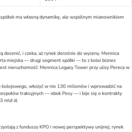
ych spółek ma własną dynamikę, ale wspólnym mianownikiem
ą docenić, i czeka, aż rynek dorośnie do wyceny. Mennica
rta miejska — drugi segment spółki — to z kolei biznes
jest nieruchomość: Mennica Legacy Tower przy ulicy Pereca w
ru kolejowego, włożyć w nie 130 milionów i wprowadzić na
zespołów trakcyjnych — obok Pesy — i bije się o kontrakty
3 mld zł.
zystają z funduszy KPO i nowej perspektywy unijnej; rynek