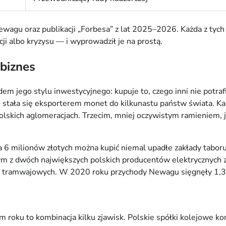
Newagu oraz publikacji „Forbesa” z lat 2025–2026. Każda z t
ji albo kryzysu — i wyprowadził je na prostą.
biznes
m jego stylu inwestycyjnego: kupuje to, czego inni nie potrafi
o stała się eksporterem monet do kilkunastu państw świata. Ka
olskich aglomeracjach. Trzecim, mniej oczywistym ramieniem, 
za 6 milionów złotych można kupić niemal upadłe zakłady tabo
dnym z dwóch największych polskich producentów elektrycznych 
ów tramwajowych. W 2020 roku przychody Newagu sięgnęły 1,3
roku to kombinacja kilku zjawisk. Polskie spółki kolejowe kor