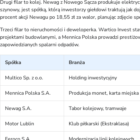
Drugi filar to kolej. Newag z Nowego Sącza produkuje elektry
szynowy, jest spółką, którą inwestorzy giełdowi traktują jak
procent akcji Newagu po 18,55 zł za walor, planując zdjęcie 
Trzeci filar to nieruchomości i deweloperka. Wartico Invest 
projektami budowlanymi, a Mennica Polska prowadzi prestiżow
zapowiedzianych spalarni odpadów.
Spółka
Branża
Multico Sp. z o.o.
Holding inwestycyjny
Mennica Polska S.A.
Produkcja monet, karta miejska
Newag S.A.
Tabor kolejowy, tramwaje
Motor Lublin
Klub piłkarski (Ekstraklasa)
Feroco S.A.
Modernizacja linii kolejowych