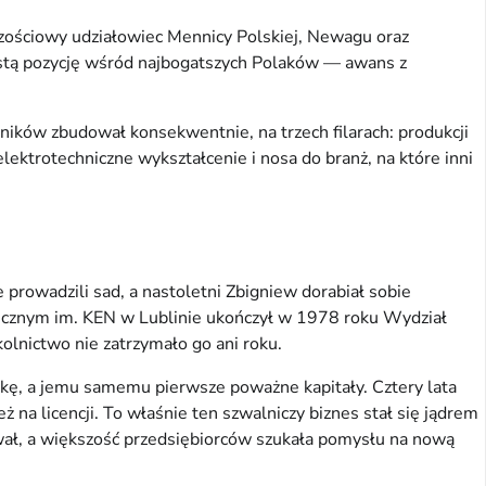
szościowy udziałowiec Mennicy Polskiej, Newagu oraz
nastą pozycję wśród najbogatszych Polaków — awans z
wników zbudował konsekwentnie, na trzech filarach: produkcji
ektrotechniczne wykształcenie i nosa do branż, na które inni
e prowadzili sad, a nastoletni Zbigniew dorabiał sobie
cznym im. KEN w Lublinie ukończył w 1978 roku Wydział
lnictwo nie zatrzymało go ani roku.
ę, a jemu samemu pierwsze poważne kapitały. Cztery lata
na licencji. To właśnie ten szwalniczy biznes stał się jądrem
wał, a większość przedsiębiorców szukała pomysłu na nową