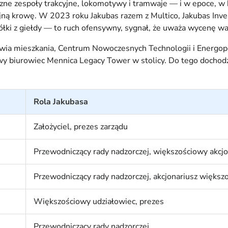
czne zespoły trakcyjne, lokomotywy i tramwaje — i w epoce, w 
 dojną krowę. W 2023 roku Jakubas razem z Multico, Jakubas I
spółki z giełdy — to ruch ofensywny, sygnał, że uważa wycenę 
stawia mieszkania, Centrum Nowoczesnych Technologii i Energop
y biurowiec Mennica Legacy Tower w stolicy. Do tego dochodzi
Rola Jakubasa
Założyciel, prezes zarządu
Przewodniczący rady nadzorczej, większościowy akcjo
Przewodniczący rady nadzorczej, akcjonariusz większ
Większościowy udziałowiec, prezes
Przewodniczący rady nadzorczej