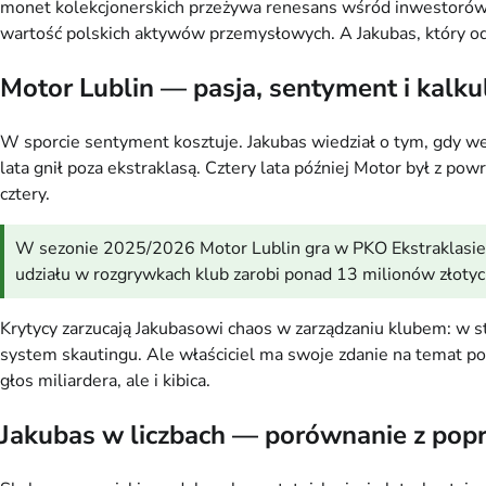
monet kolekcjonerskich przeżywa renesans wśród inwestorów u
wartość polskich aktywów przemysłowych. A Jakubas, który od 1
Motor Lublin — pasja, sentyment i kalku
W sporcie sentyment kosztuje. Jakubas wiedział o tym, gdy w
lata gnił poza ekstraklasą. Cztery lata później Motor był z po
cztery.
W sezonie 2025/2026 Motor Lublin gra w PKO Ekstraklasie i 
udziału w rozgrywkach klub zarobi ponad 13 milionów złotych.
Krytycy zarzucają Jakubasowi chaos w zarządzaniu klubem: w 
system skautingu. Ale właściciel ma swoje zdanie na temat pol
głos miliardera, ale i kibica.
Jakubas w liczbach — porównanie z popr