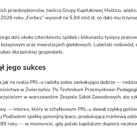
kich przedsiębiorców, twórca Grupy Kapitałowej Multico, więk
 w 2026 roku „Forbes” wycenił na 5,94 mld zł, co dało mu trzy
ego dziś około czterdziestu spółek i kilkunastu tysięcy praco
 kolejowym oraz inwestycjach giełdowych. Lubelski rodowód, el
ubas dla polskiej gospodarki.
ął jego sukces
a jak na realia PRL-u radziła sobie zaskakująco dobrze — rodzic
leśnictwa w Zwierzyńcu. Po Technikum Przemysłowo-Pedagogi
auczycielem w warszawskim Zespole Szkół Zawodowych, ale szko
wy — interes, który w schyłkowym PRL-u dawał szybką gotówk
 Podlaskim spółkę polonijną Ipaco, produkującą markową odzież 
1989 roku — w momencie, gdy polski kapitalizm dopiero raczko