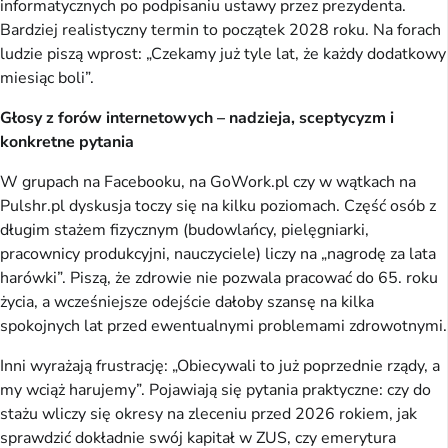
informatycznych po podpisaniu ustawy przez prezydenta.
Bardziej realistyczny termin to początek 2028 roku. Na forach
ludzie piszą wprost: „Czekamy już tyle lat, że każdy dodatkowy
miesiąc boli”.
Głosy z forów internetowych – nadzieja, sceptycyzm i
konkretne pytania
W grupach na Facebooku, na GoWork.pl czy w wątkach na
Pulshr.pl dyskusja toczy się na kilku poziomach. Część osób z
długim stażem fizycznym (budowlańcy, pielęgniarki,
pracownicy produkcyjni, nauczyciele) liczy na „nagrodę za lata
harówki”. Piszą, że zdrowie nie pozwala pracować do 65. roku
życia, a wcześniejsze odejście dałoby szansę na kilka
spokojnych lat przed ewentualnymi problemami zdrowotnymi.
Inni wyrażają frustrację: „Obiecywali to już poprzednie rządy, a
my wciąż harujemy”. Pojawiają się pytania praktyczne: czy do
stażu wliczy się okresy na zleceniu przed 2026 rokiem, jak
sprawdzić dokładnie swój kapitał w ZUS, czy emerytura