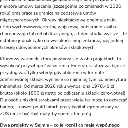
niektóre umowy zlecenia (szczególnie po zmianach w 2026
roku) oraz praca za granicą na podstawie umów
międzynarodowych. Okresy nieskładkowe obejmują m.in.
urlop wychowawczy, służbę wojskową, pobieranie zasiłku
chorobowego lub rehabilitacyjnego, a także studia wyższe – te
ostatnie jednak tylko do wysokości nieprzekraczającej jednej
trzeciej udowodnionych okresów składkowych.
Kluczowy warunek, który powtarza się w obu projektach, to
wysokość przyszłego świadczenia. Emerytura stażowa będzie
przysługiwać tylko wtedy, gdy obliczona w formule
zdefiniowanej składki wyniesie co najmniej tyle, co emerytura
minimalna. Od marca 2026 roku wynosi ona 1978,49 zł
brutto (około 1800 zł netto po odliczeniu składki zdrowotnej).
Dla osób z niskimi zarobkami przez wiele lat może to oznaczać
barierę – nawet po 40 latach pracy kapitał zgromadzony w
ZUS może być zbyt mały, by spełnić ten próg.
Dwa projekty w Sejmie – co je różni i co mają wspólnego