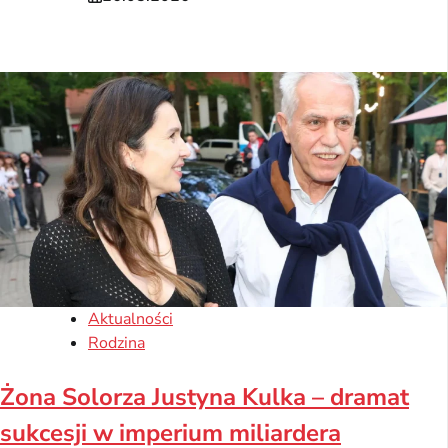
Aktualności
Rodzina
Żona Solorza Justyna Kulka – dramat
sukcesji w imperium miliardera