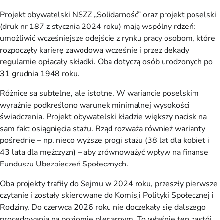
Projekt obywatelski NSZZ „Solidarność” oraz projekt poselski
(druk nr 187 z stycznia 2024 roku) mają wspólny rdzeń:
umożliwić wcześniejsze odejście z rynku pracy osobom, które
rozpoczęły karierę zawodową wcześnie i przez dekady
regularnie opłacały składki. Oba dotyczą osób urodzonych po
31 grudnia 1948 roku.
Różnice są subtelne, ale istotne. W wariancie poselskim
wyraźnie podkreślono warunek minimalnej wysokości
świadczenia. Projekt obywatelski kładzie większy nacisk na
sam fakt osiągnięcia stażu. Rząd rozważa również warianty
pośrednie – np. nieco wyższe progi stażu (38 lat dla kobiet i
43 lata dla mężczyzn) – aby zrównoważyć wpływ na finanse
Funduszu Ubezpieczeń Społecznych.
Oba projekty trafiły do Sejmu w 2024 roku, przeszły pierwsze
czytanie i zostały skierowane do Komisji Polityki Społecznej i
Rodziny. Do czerwca 2026 roku nie doczekały się dalszego
procedowania na poziomie plenarnym. To właśnie ten zastój