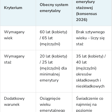
emerytury
Obecny system
Kryterium
stażowej
emerytalny
(konsensus
2026)
Wymagany
60 lat (kobiety)
Brak sztywnego
wiek
/ 65 lat
wieku – liczy się
(mężczyźni)
staż
Wymagany
20 lat (kobiety)
35 lat (kobiety) /
staż
/ 25 lat
40 lat
(mężczyźni) dla
(mężczyźni)
minimalnej
okresów
emerytury
składkowych i
nieskładkowych
Dodatkowy
Osiągnięcie
Świadczenie co
warunek
wieku
najmniej na
emerytalnego
poziomie