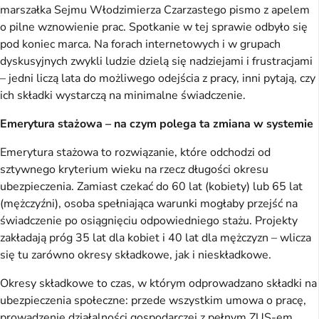
marszałka Sejmu Włodzimierza Czarzastego pismo z apelem
o pilne wznowienie prac. Spotkanie w tej sprawie odbyło się
pod koniec marca. Na forach internetowych i w grupach
dyskusyjnych zwykli ludzie dzielą się nadziejami i frustracjami
– jedni liczą lata do możliwego odejścia z pracy, inni pytają, czy
ich składki wystarczą na minimalne świadczenie.
Emerytura stażowa – na czym polega ta zmiana w systemie
Emerytura stażowa to rozwiązanie, które odchodzi od
sztywnego kryterium wieku na rzecz długości okresu
ubezpieczenia. Zamiast czekać do 60 lat (kobiety) lub 65 lat
(mężczyźni), osoba spełniająca warunki mogłaby przejść na
świadczenie po osiągnięciu odpowiedniego stażu. Projekty
zakładają próg 35 lat dla kobiet i 40 lat dla mężczyzn – wlicza
się tu zarówno okresy składkowe, jak i nieskładkowe.
Okresy składkowe to czas, w którym odprowadzano składki na
ubezpieczenia społeczne: przede wszystkim umowa o pracę,
prowadzenie działalności gospodarczej z pełnym ZUS-em,